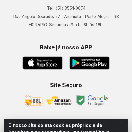
Tel.: (51) 3554-0674
Rua Ângelo Dourado, 77 - Anchieta - Porto Alegre - RS
HORÁRIO: Segunda a Sexta: 8h às 18h.
Baixe já nosso APP
Site Seguro
O nosso site coleta cookies próprios e de
Zein Importação e Comércio LTDA - Av. Senador Queiróz, 274
terceiros para proporcionar uma experiência