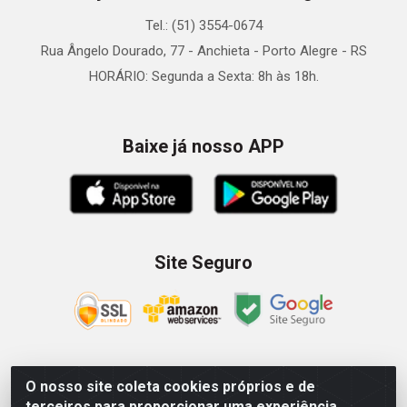
Tel.: (51) 3554-0674
Rua Ângelo Dourado, 77 - Anchieta - Porto Alegre - RS
HORÁRIO: Segunda a Sexta: 8h às 18h.
Baixe já nosso APP
Site Seguro
O nosso site coleta cookies próprios e de
Zein Importação e Comércio LTDA - Av. Senador Queiróz, 274
terceiros para proporcionar uma experiência