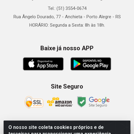
Tel.: (51) 3554-0674
Rua Ângelo Dourado, 77 - Anchieta - Porto Alegre - RS
HORÁRIO: Segunda a Sexta: 8h às 18h.
Baixe já nosso APP
Site Seguro
O nosso site coleta cookies próprios e de
Zein Importação e Comércio LTDA - Av. Senador Queiróz, 274
terceiros para proporcionar uma experiência