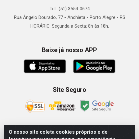
Tel.: (51) 3554-0674
Rua Ângelo Dourado, 77 - Anchieta - Porto Alegre - RS
HORÁRIO: Segunda a Sexta: 8h às 18h.
Baixe já nosso APP
Site Seguro
O nosso site coleta cookies próprios e de
Zein Importação e Comércio LTDA - Av. Senador Queiróz, 274
terceiros para proporcionar uma experiência