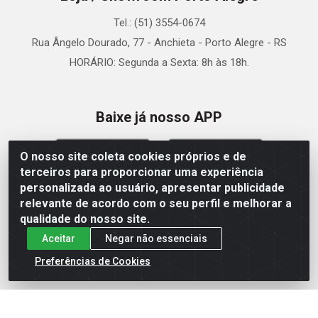
Tel.: (51) 3554-0674
Rua Ângelo Dourado, 77 - Anchieta - Porto Alegre - RS
HORÁRIO: Segunda a Sexta: 8h às 18h.
Baixe já nosso APP
O nosso site coleta cookies próprios e de
terceiros para proporcionar uma experiência
personalizada ao usuário, apresentar publicidade
relevante de acordo com o seu perfil e melhorar a
Site Seguro
qualidade do nosso site.
Aceitar
Negar não essenciais
Preferências de Cookies
Zein Importação e Comércio LTDA - Av. Senador Queiróz, 274