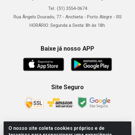
Tel.: (51) 3554-0674
Rua Ângelo Dourado, 77 - Anchieta - Porto Alegre - RS
HORÁRIO: Segunda a Sexta: 8h às 18h.
Baixe já nosso APP
Site Seguro
O nosso site coleta cookies próprios e de
Zein Importação e Comércio LTDA - Av. Senador Queiróz, 274
terceiros para proporcionar uma experiência