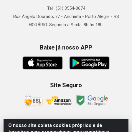
Tel.: (51) 3554-0674
Rua Ângelo Dourado, 77 - Anchieta - Porto Alegre - RS
HORÁRIO: Segunda a Sexta: 8h às 18h.
Baixe já nosso APP
Site Seguro
O nosso site coleta cookies próprios e de
Zein Importação e Comércio LTDA - Av. Senador Queiróz, 274
terceiros para proporcionar uma experiência