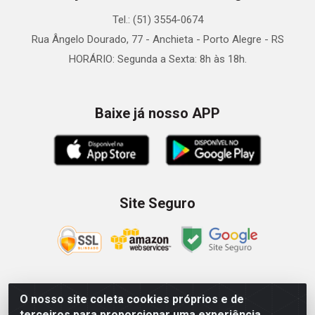
Tel.: (51) 3554-0674
Rua Ângelo Dourado, 77 - Anchieta - Porto Alegre - RS
HORÁRIO: Segunda a Sexta: 8h às 18h.
Baixe já nosso APP
Site Seguro
O nosso site coleta cookies próprios e de
Zein Importação e Comércio LTDA - Av. Senador Queiróz, 274
terceiros para proporcionar uma experiência