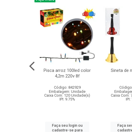
na 150led bco
Pisca arroz 100led color
Sineta de 
x40cm 220v 8f
4,2m 220v 8f
: 840985
Código: 842929
Código
m: Unidade
Embalagem: Unidade
Embalage
60 Unidade(s)
Caixa Com: 120 Unidade(s)
Caixa Com: 
: 9.75%
IPI: 9.75%
IPI:
u login ou
Faça seu login ou
Faça seu
e-se para
cadastre-se para
cadastr