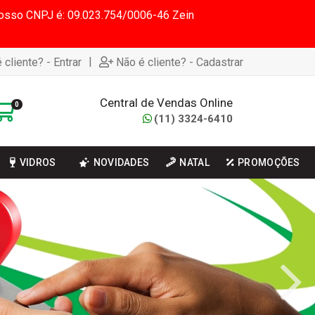
 Nosso CNPJ é: 09.023.754/0006-46 Zein
|
 cliente? - Entrar
Não é cliente? - Cadastrar
Central de Vendas Online
0
(11) 3324-6410
VIDROS
NOVIDADES
NATAL
PROMOÇÕES