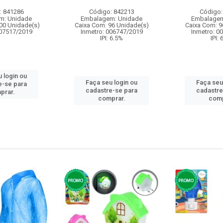
: 841286
Código: 842213
Código:
m: Unidade
Embalagem: Unidade
Embalagem
00 Unidade(s)
Caixa Com: 96 Unidade(s)
Caixa Com: 9
007517/2019
Inmetro: 006747/2019
Inmetro: 0
IPI: 6.5%
IPI:
 login ou
Faça seu login ou
Faça seu
e-se para
cadastre-se para
cadastre
prar.
comprar.
comp