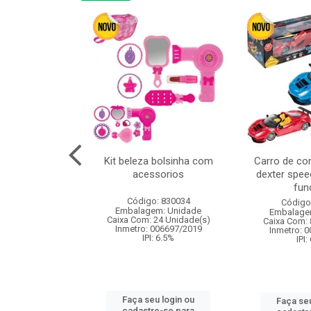
linha duo 2m
Kit beleza bolsinha com
Carro de co
acessorios
dexter spee
fun
: 830825
Código: 830034
Código
m: Unidade
Embalagem: Unidade
Embalage
144 Unidade(s)
Caixa Com: 24 Unidade(s)
Caixa Com: 
I: 13%
Inmetro: 006697/2019
Inmetro: 
IPI: 6.5%
IPI:
u login ou
Faça seu login ou
Faça seu
e-se para
cadastre-se para