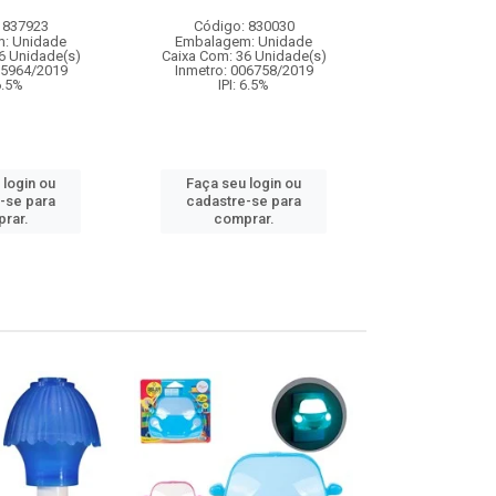
 837923
Código: 830030
Código:
: Unidade
Embalagem: Unidade
Embalagem
6 Unidade(s)
Caixa Com: 36 Unidade(s)
Caixa Com: 1
05964/2019
Inmetro: 006758/2019
Inmetro: 0
 6.5%
IPI: 6.5%
IPI: 
 login ou
Faça seu login ou
Faça seu 
-se para
cadastre-se para
cadastre
rar.
comprar.
comp