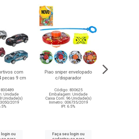
ortivos com
Piao sniper envelopado
Carro de polici
 4 pecas 9 cm
c/disparador
com controle
funco
 830489
Código: 830625
Código:
: Unidade
Embalagem: Unidade
Embalagem
8 Unidade(s)
Caixa Com: 96 Unidade(s)
Caixa Com: 2
03050/2019
Inmetro: 006735/2019
Inmetro: 12444
 6.5%
IPI: 6.5%
IPI: 
 login ou
Faça seu login ou
Faça seu 
-se para
cadastre-se para