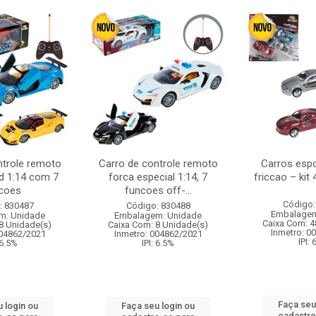
ntrole remoto
Carro de controle remoto
Carros esp
d 1:14 com 7
forca especial 1:14, 7
friccao – kit
coes
funcoes off-...
Código:
: 830487
Código: 830488
Embalagem
m: Unidade
Embalagem: Unidade
Caixa Com: 4
8 Unidade(s)
Caixa Com: 8 Unidade(s)
Inmetro: 0
004862/2021
Inmetro: 004862/2021
IPI:
 6.5%
IPI: 6.5%
Faça seu
 login ou
Faça seu login ou
cadastre