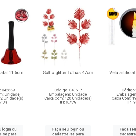
natal 11,5cm
Galho glitter folhas 47cm
Vela artificia
: 842669
Código: 843617
Código:
m: Unidade
Embalagem: Unidade
Embalagem
72 Unidade(s)
Caixa Com: 120 Unidade(s)
Caixa Com: 1
 7.8%
IPI: 9.75%
IPI: 
 login ou
Faça seu login ou
Faça seu
e-se para
cadastre-se para
cadastre