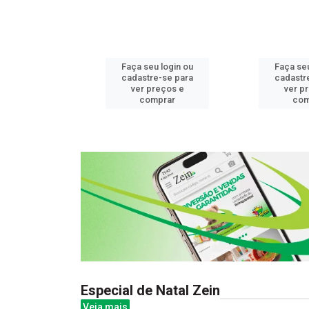
u login ou
Faça seu login ou
Faça seu
e-se para
cadastre-se para
cadastr
reços e
ver preços e
ver p
mprar
comprar
com
Especial de Natal Zein
Veja mais