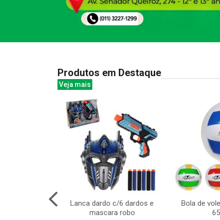
Produtos em Destaque
Veja mais
om carro de luz
Lanca dardo c/6 dardos e
Bola de vole
 com 51 pecas
mascara robo
6