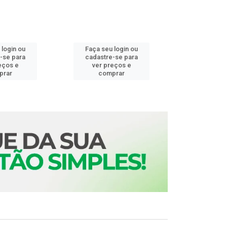
 login ou
Faça seu login ou
Faça seu 
-se para
cadastre-se para
cadastre
eços e
ver preços e
ver pr
prar
comprar
comp