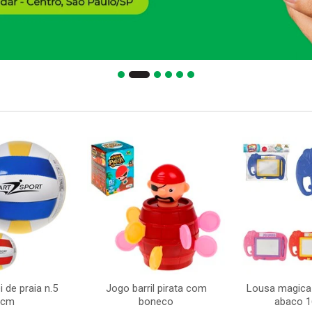
i de praia n.5
Jogo barril pirata com
Lousa magica
5cm
boneco
abaco 