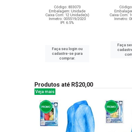
: 841364
Código: 833073
Código
m: Unidade
Embalagem: Unidade
Embalage
 6 Unidade(s)
Caixa Com: 12 Unidade(s)
Caixa Com: 1
008777/2019
Inmetro: 005519/2020
Inmetro: 
: 6.5%
IPI: 6.5%
Faça seu
u login ou
Faça seu login ou
cadastr
e-se para
cadastre-se para
com
prar.
comprar.
Produtos até R$20,00
Veja mais