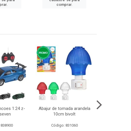
cadastre
rar.
comprar.
comp
ncoes 1:24 z-
Abajur de tomada arandela
Cesto telad
 seven
10cm bivolt
dobravel
 838900
Código: 831060
Código: