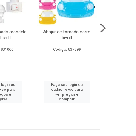
mada arandela
Abajur de tomada carro
Abajur de to
bivolt
bivolt
bivol
 831060
Código: 837899
Código:
 login ou
Faça seu login ou
Faça seu 
-se para
cadastre-se para
cadastre
eços e
ver preços e
ver pr
prar
comprar
comp