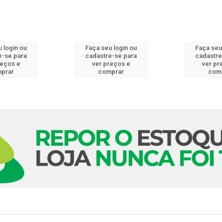
 login ou
Faça seu login ou
Faça seu
e-se para
cadastre-se para
cadastre
reços e
ver preços e
ver pr
prar
comprar
com