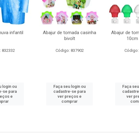
uva infantil
Abajur de tomada casinha
Abajur de to
bivolt
10cm 
: 832332
Código: 837902
Código:
 login ou
Faça seu login ou
Faça seu
e-se para
cadastre-se para
cadastre
reços e
ver preços e
ver pr
prar
comprar
com