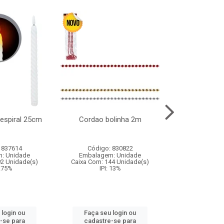
l espiral 25cm
Cordao bolinha 2m
Lata chap
 837614
Código: 830822
Código:
: Unidade
Embalagem: Unidade
Embalagem
92 Unidade(s)
Caixa Com: 144 Unidade(s)
Caixa Com: 6
9.75%
IPI: 13%
IPI: 
 login ou
Faça seu login ou
Faça seu 
-se para
cadastre-se para
cadastre