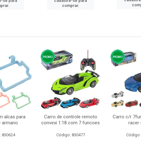
e-se para
cadastre-se para
comp
prar.
comprar.
m alcas para
Carro de controle remoto
Carro c/r 7fu
e armario
convexi 1:18 com 7 funcoes
racer
: 830624
Código: 830477
Código: