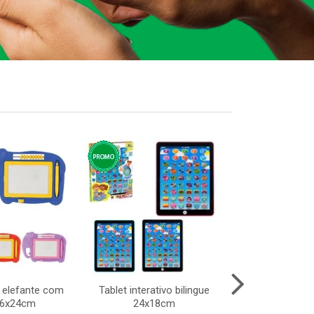
 elefante com
Tablet interativo bilingue
Piano fazend
16x24cm
24x18cm
som 28