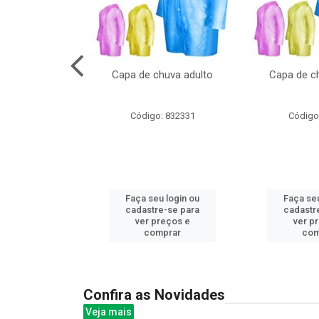
cal com oculos
Capa de chuva adulto
Capa de ch
3cm
: 844379
Código: 832331
Código
u login ou
Faça seu login ou
Faça seu
e-se para
cadastre-se para
cadastr
reços e
ver preços e
ver p
mprar
comprar
com
Confira as Novidades
Veja mais