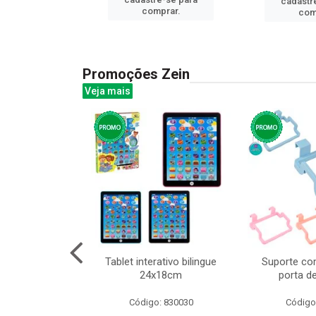
cadastr
prar.
comprar.
com
Promoções Zein
Veja mais
huva adulto
Tablet interativo bilingue
Suporte co
24x18cm
porta d
: 832331
Código: 830030
Código