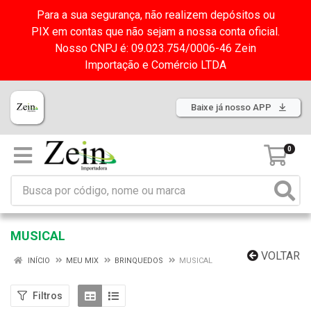
Para a sua segurança, não realizem depósitos ou
PIX em contas que não sejam a nossa conta oficial.
Nosso CNPJ é: 09.023.754/0006-46 Zein
Importação e Comércio LTDA
Baixe já nosso APP
0
MUSICAL
VOLTAR
INÍCIO
MEU MIX
BRINQUEDOS
MUSICAL
Filtros