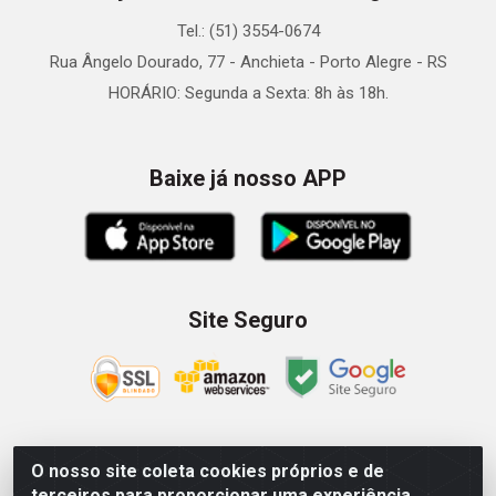
Tel.: (51) 3554-0674
Rua Ângelo Dourado, 77 - Anchieta - Porto Alegre - RS
HORÁRIO: Segunda a Sexta: 8h às 18h.
Baixe já nosso APP
Site Seguro
O nosso site coleta cookies próprios e de
Zein Importação e Comércio LTDA - Av. Senador Queiróz, 274
terceiros para proporcionar uma experiência