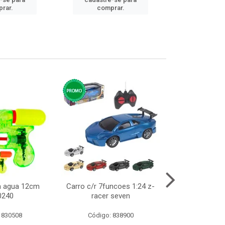
cadastre
rar.
comprar.
comp
ca agua 12cm
Carro c/r 7funcoes 1:24 z-
Abajur de tom
0240
racer seven
10cm b
 830508
Código: 838900
Código: