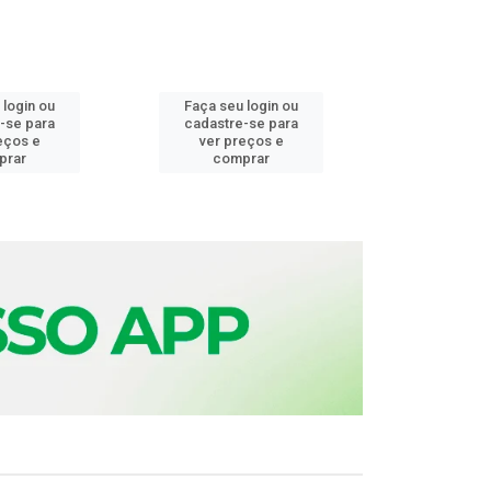
 login ou
Faça seu login ou
Faça seu 
-se para
cadastre-se para
cadastre
eços e
ver preços e
ver pr
prar
comprar
comp