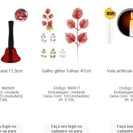
natal 11,5cm
Galho glitter folhas 47cm
Vela artificia
: 842669
Código: 843617
Código:
m: Unidade
Embalagem: Unidade
Embalagem
72 Unidade(s)
Caixa Com: 120 Unidade(s)
Caixa Com: 1
 7.8%
IPI: 9.75%
IPI: 
 login ou
Faça seu login ou
Faça seu
e-se para
cadastre-se para
cadastre