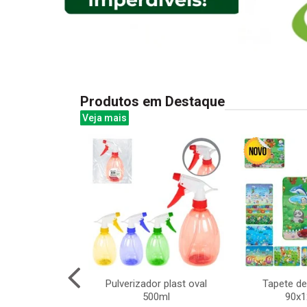
Produtos em Destaque
Veja mais
led bco frio 8m
Pulverizador plast oval
Tapete de
 ft 8f
500ml
90x