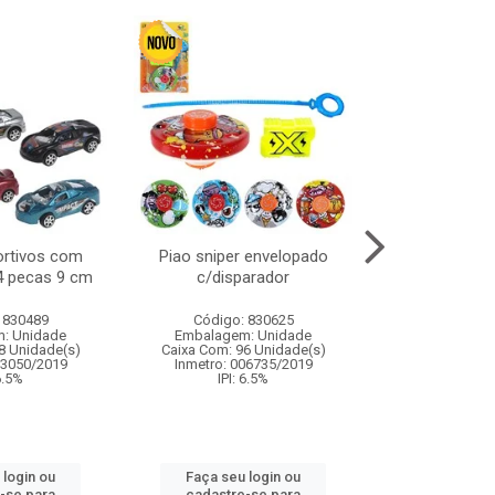
ortivos com
Piao sniper envelopado
Carro de polici
 4 pecas 9 cm
c/disparador
com controle
funco
 830489
Código: 830625
Código:
: Unidade
Embalagem: Unidade
Embalagem
8 Unidade(s)
Caixa Com: 96 Unidade(s)
Caixa Com: 2
03050/2019
Inmetro: 006735/2019
Inmetro: 12444
 6.5%
IPI: 6.5%
IPI: 
 login ou
Faça seu login ou
Faça seu 
-se para
cadastre-se para