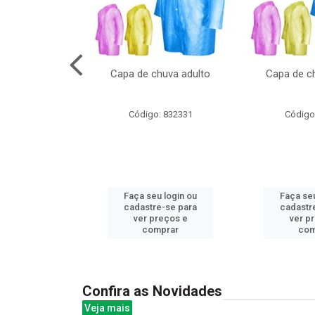
cal com oculos
Capa de chuva adulto
Capa de ch
3cm
: 844379
Código: 832331
Código
u login ou
Faça seu login ou
Faça seu
e-se para
cadastre-se para
cadastr
reços e
ver preços e
ver p
mprar
comprar
com
Confira as Novidades
Veja mais