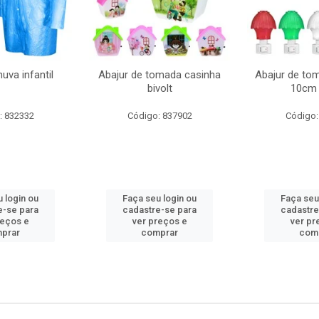
uva infantil
Abajur de tomada casinha
Abajur de to
bivolt
10cm 
: 832332
Código: 837902
Código:
 login ou
Faça seu login ou
Faça seu
e-se para
cadastre-se para
cadastre
reços e
ver preços e
ver pr
prar
comprar
com