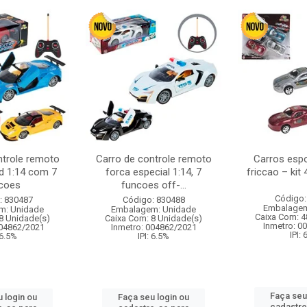
ntrole remoto
Carro de controle remoto
Carros esp
d 1:14 com 7
forca especial 1:14, 7
friccao – kit
coes
funcoes off-...
Código:
: 830487
Código: 830488
Embalagem
m: Unidade
Embalagem: Unidade
Caixa Com: 4
8 Unidade(s)
Caixa Com: 8 Unidade(s)
Inmetro: 0
004862/2021
Inmetro: 004862/2021
IPI:
 6.5%
IPI: 6.5%
Faça seu
 login ou
Faça seu login ou
cadastre