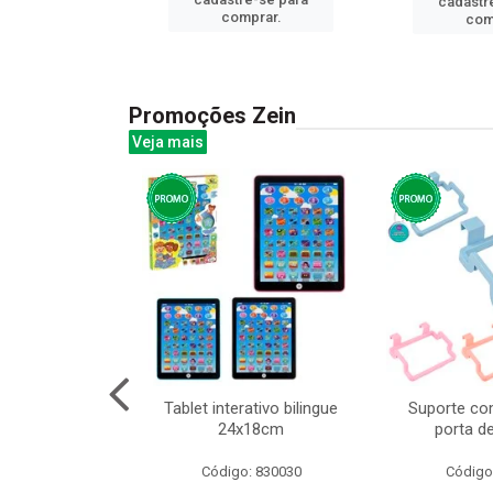
cadastr
prar.
comprar.
com
Promoções Zein
Veja mais
o interativo
Tablet interativo bilingue
Suporte co
l 17x13cm
24x18cm
porta d
: 832384
Código: 830030
Código