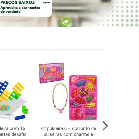
deira com 16
Kit pulseira g – conjunto de
Bicicleta de
artas desafio
pulseiras com charms e