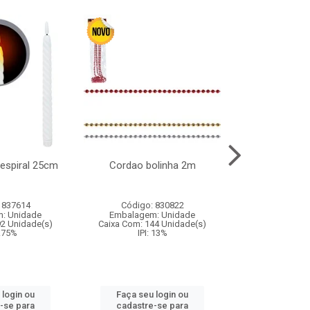
l espiral 25cm
Cordao bolinha 2m
Lata chap
 837614
Código: 830822
Código:
: Unidade
Embalagem: Unidade
Embalagem
92 Unidade(s)
Caixa Com: 144 Unidade(s)
Caixa Com: 6
9.75%
IPI: 13%
IPI: 
 login ou
Faça seu login ou
Faça seu 
-se para
cadastre-se para
cadastre