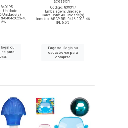
acessori...
 840195
Código:
Código: 839317
: Unidade
Embalagem
Embalagem: Unidade
6 Unidade(s)
Caixa Com: 12
Caixa Com: 48 Unidade(s)
RI-0404-2023-40
Inmetro: 0
Inmetro: ABCP-BRI-0416-2023-46
 6.5%
IPI: 
IPI: 6.5%
 login ou
Faça seu 
Faça seu login ou
-se para
cadastre
cadastre-se para
rar.
comp
comprar.