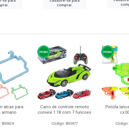
e-se para
cadastre-se para
comp
prar.
comprar.
m alcas para
Carro de controle remoto
Pistola lan
e armario
convexi 1:18 com 7 funcoes
cx:0
: 830624
Código: 830477
Código: