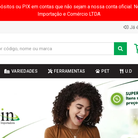
pósitos ou PIX em contas que não sejam a nossa conta oficial.
Importação e Comércio LTDA
Já é
VARIEDADES
FERRAMENTAS
PET
U.D