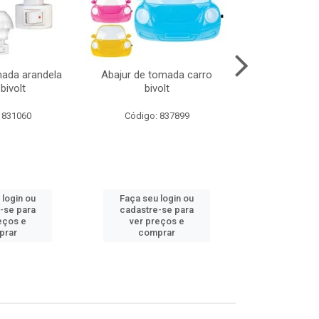
mada arandela
Abajur de tomada carro
Abajur de to
bivolt
bivolt
bivol
 831060
Código: 837899
Código:
 login ou
Faça seu login ou
Faça seu 
-se para
cadastre-se para
cadastre
eços e
ver preços e
ver pr
prar
comprar
comp