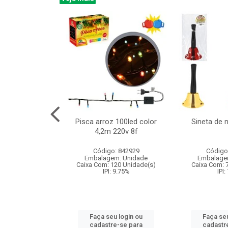
na 150led bco
Pisca arroz 100led color
Sineta de 
x40cm 220v 8f
4,2m 220v 8f
: 840985
Código: 842929
Código
m: Unidade
Embalagem: Unidade
Embalage
60 Unidade(s)
Caixa Com: 120 Unidade(s)
Caixa Com: 
: 9.75%
IPI: 9.75%
IPI:
u login ou
Faça seu login ou
Faça seu
e-se para
cadastre-se para
cadastr