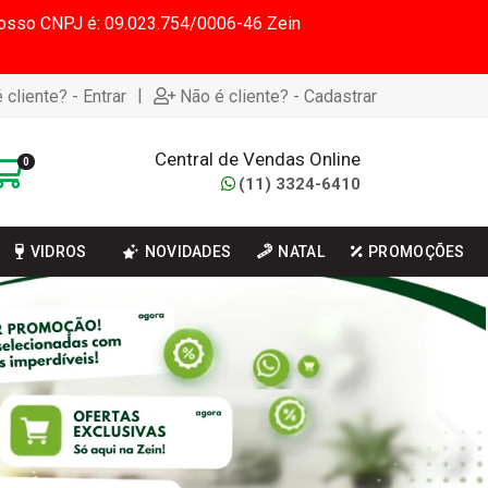
 Nosso CNPJ é: 09.023.754/0006-46 Zein
|
 cliente? - Entrar
Não é cliente? - Cadastrar
Central de Vendas Online
0
(11) 3324-6410
VIDROS
NOVIDADES
NATAL
PROMOÇÕES