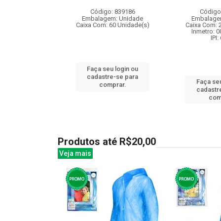
: 842942
Código: 839186
Código
m: Unidade
Embalagem: Unidade
Embalage
50 Unidade(s)
Caixa Com: 60 Unidade(s)
Caixa Com: 
: 9.75%
Inmetro: 
IPI:
Faça seu login ou
u login ou
cadastre-se para
Faça seu
e-se para
comprar.
cadastr
prar.
com
Produtos até R$20,00
Veja mais