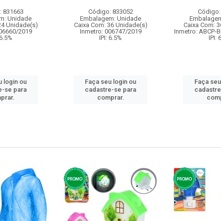
: 831663
Código: 833052
Código:
m: Unidade
Embalagem: Unidade
Embalagem
24 Unidade(s)
Caixa Com: 36 Unidade(s)
Caixa Com: 3
006660/2019
Inmetro: 006747/2019
Inmetro: ABCP-B
 6.5%
IPI: 6.5%
IPI:
 login ou
Faça seu login ou
Faça seu
e-se para
cadastre-se para
cadastre
prar.
comprar.
comp