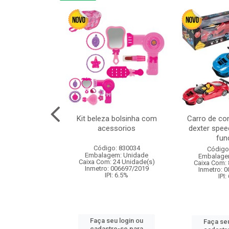
linha duo 2m
Kit beleza bolsinha com
Carro de co
acessorios
dexter spee
fun
: 830825
Código: 830034
Código
m: Unidade
Embalagem: Unidade
Embalage
144 Unidade(s)
Caixa Com: 24 Unidade(s)
Caixa Com: 
I: 13%
Inmetro: 006697/2019
Inmetro: 
IPI: 6.5%
IPI:
u login ou
Faça seu login ou
Faça seu
e-se para
cadastre-se para