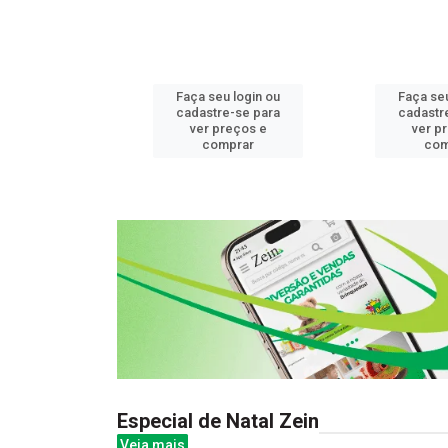
u login ou
Faça seu login ou
Faça seu
e-se para
cadastre-se para
cadastr
reços e
ver preços e
ver p
mprar
comprar
com
Especial de Natal Zein
Veja mais