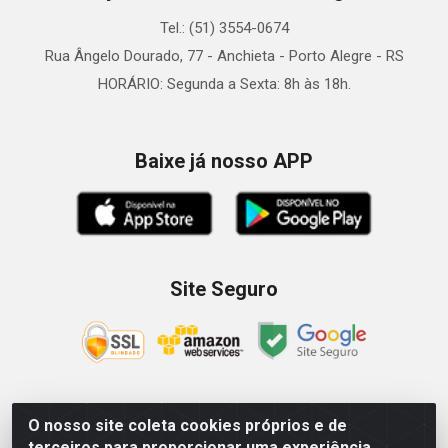
Tel.: (51) 3554-0674
Rua Ângelo Dourado, 77 - Anchieta - Porto Alegre - RS
HORÁRIO: Segunda a Sexta: 8h às 18h.
Baixe já nosso APP
Site Seguro
O nosso site coleta cookies próprios e de
Zein Importação e Comércio LTDA - Av. Senador Queiróz, 274
terceiros para proporcionar uma experiência