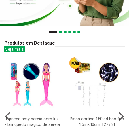
Produtos em Destaque
Veja mais
Boneca amy sereia com luz
Pisca cortina 150led bco frio
- brinquedo magico de sereia
4,5mx40cm 127v 8f