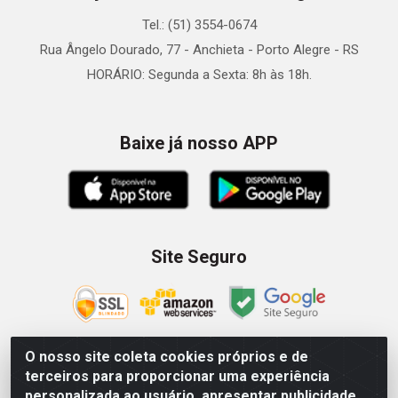
Tel.: (51) 3554-0674
Rua Ângelo Dourado, 77 - Anchieta - Porto Alegre - RS
HORÁRIO: Segunda a Sexta: 8h às 18h.
Baixe já nosso APP
Site Seguro
O nosso site coleta cookies próprios e de
terceiros para proporcionar uma experiência
Zein Importação e Comércio LTDA - Av. Senador Queiróz, 274
personalizada ao usuário, apresentar publicidade