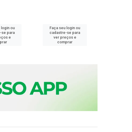
 login ou
Faça seu login ou
Faça seu 
-se para
cadastre-se para
cadastre
eços e
ver preços e
ver pr
prar
comprar
comp