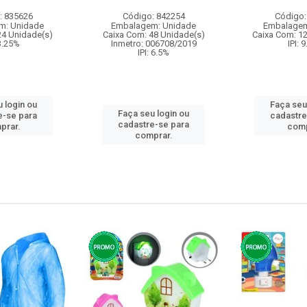
: 835626
Código: 842254
Código:
m: Unidade
Embalagem: Unidade
Embalagem
24 Unidade(s)
Caixa Com: 48 Unidade(s)
Caixa Com: 1
 3.25%
Inmetro: 006708/2019
IPI: 
IPI: 6.5%
 login ou
Faça seu
Faça seu login ou
e-se para
cadastre
cadastre-se para
prar.
comp
comprar.