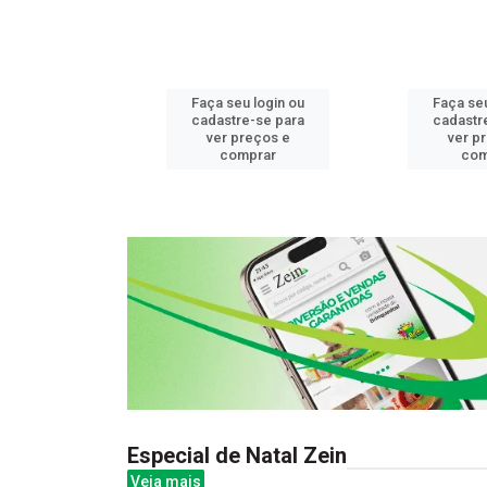
u login ou
Faça seu login ou
Faça seu
e-se para
cadastre-se para
cadastr
reços e
ver preços e
ver p
mprar
comprar
com
Especial de Natal Zein
Veja mais