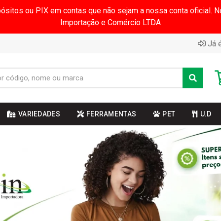
pósitos ou PIX em contas que não sejam a nossa conta oficial.
Importação e Comércio LTDA
Já é
VARIEDADES
FERRAMENTAS
PET
U.D