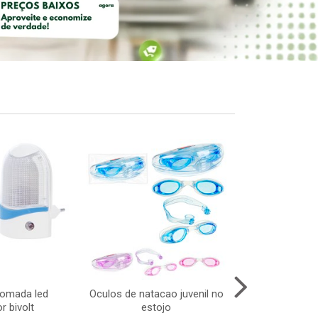
tomada led
Oculos de natacao juvenil no
Pisca cascata
r bivolt
estojo
3m 220v 8