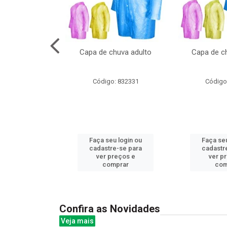
no pote c/molde
Capa de chuva adulto
Capa de ch
: 839020
Código: 832331
Código
u login ou
Faça seu login ou
Faça seu
e-se para
cadastre-se para
cadastr
reços e
ver preços e
ver p
mprar
comprar
com
Confira as Novidades
Veja mais