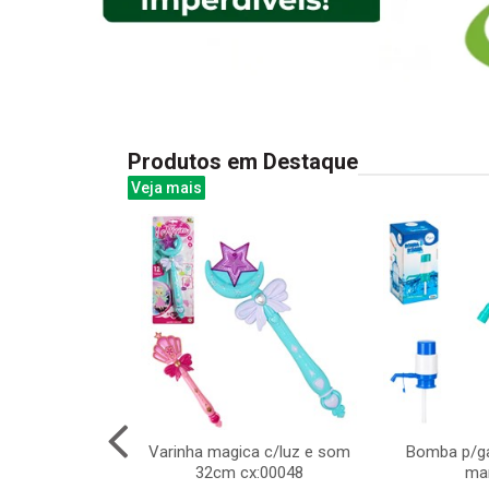
Produtos em Destaque
Veja mais
00led color 8m
Varinha magica c/luz e som
Bomba p/ga
 ft 8f
32cm cx:00048
ma