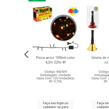
na 150led bco
Pisca arroz 100led color
Sineta de 
x40cm 220v 8f
4,2m 220v 8f
cx
:060
Código: 842929
Código
: 840985
Embalagem: Unidade
Embalage
m: Unidade
Caixa Com: 120 Unidade(s)
Caixa Com: 
60 Unidade(s)
IPI: 9.75%
IPI:
: 9.75%
Faça seu login ou
Faça seu
u login ou
cadastre-se para
cadastr
e-se para