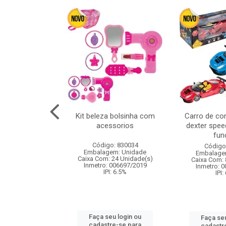
cm 6pcs cx:120
Kit beleza bolsinha com
Carro de co
acessorios
dexter spee
fun
: 830836
Código: 830034
Código
m: Unidade
Embalagem: Unidade
Embalage
120 Unidade(s)
Caixa Com: 24 Unidade(s)
Caixa Com: 
I: 13%
Inmetro: 006697/2019
Inmetro: 
IPI: 6.5%
IPI:
u login ou
Faça seu login ou
Faça seu
e-se para
cadastre-se para
cadastr