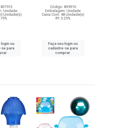
 837912
Código: 839910
Código:
: Unidade
Embalagem: Unidade
Embalagem
20 Unidade(s)
Caixa Com: 48 Unidade(s)
Caixa Com: 6
9.75%
IPI: 3.25%
IPI: 9
 login ou
Faça seu login ou
Faça seu 
-se para
cadastre-se para
cadastre
rar.
comprar.
comp