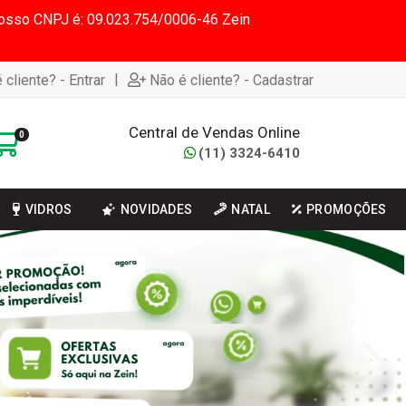
 Nosso CNPJ é: 09.023.754/0006-46 Zein
|
 cliente? - Entrar
Não é cliente? - Cadastrar
Central de Vendas Online
0
(11) 3324-6410
VIDROS
NOVIDADES
NATAL
PROMOÇÕES