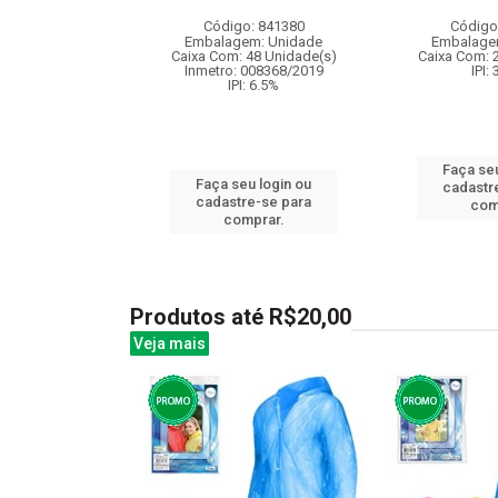
: 842948
Código: 841380
Código
m: Unidade
Embalagem: Unidade
Embalage
50 Unidade(s)
Caixa Com: 48 Unidade(s)
Caixa Com: 
: 9.75%
Inmetro: 008368/2019
IPI:
IPI: 6.5%
u login ou
Faça seu
Faça seu login ou
e-se para
cadastr
cadastre-se para
prar.
com
comprar.
Produtos até R$20,00
Veja mais