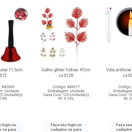
natal 11,5cm
Galho glitter folhas 47cm
Vela artificia
:072
cx:0120
cx:0
: 842669
Código: 843617
Código:
m: Unidade
Embalagem: Unidade
Embalagem
72 Unidade(s)
Caixa Com: 120 Unidade(s)
Caixa Com: 1
 7.8%
IPI: 9.75%
IPI: 
 login ou
Faça seu login ou
Faça seu
e-se para
cadastre-se para
cadastre