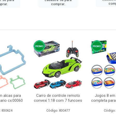
comp
prar.
comprar.
m alcas para
Carro de controle remoto
Jogos 8 em 
ario cx:00060
convexi 1:18 com 7 funcoes
completa para 
: 830624
Código: 830477
Código: