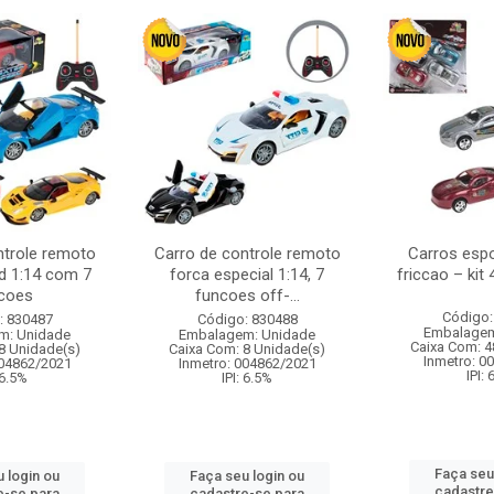
ntrole remoto
Carro de controle remoto
Carros esp
d 1:14 com 7
forca especial 1:14, 7
friccao – kit
coes
funcoes off-...
Código:
: 830487
Código: 830488
Embalagem
m: Unidade
Embalagem: Unidade
Caixa Com: 4
8 Unidade(s)
Caixa Com: 8 Unidade(s)
Inmetro: 0
004862/2021
Inmetro: 004862/2021
IPI:
 6.5%
IPI: 6.5%
Faça seu
 login ou
Faça seu login ou
cadastre
e-se para
cadastre-se para