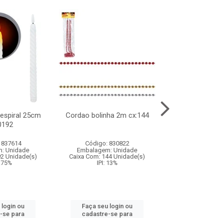
l espiral 25cm
Cordao bolinha 2m cx:144
Lata chap
0192
cx:0
 837614
Código: 830822
Código:
: Unidade
Embalagem: Unidade
Embalagem
92 Unidade(s)
Caixa Com: 144 Unidade(s)
Caixa Com: 6
9.75%
IPI: 13%
IPI: 
 login ou
Faça seu login ou
Faça seu 
-se para
cadastre-se para
cadastre