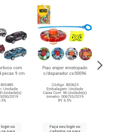
ortivos com
Piao sniper envelopado
Carro de polici
 4 pecas 9 cm
c/disparador cx:00096
com controle
funco
 830489
Código: 830625
Código:
: Unidade
Embalagem: Unidade
Embalagem
8 Unidade(s)
Caixa Com: 96 Unidade(s)
Caixa Com: 2
03050/2019
Inmetro: 006735/2019
Inmetro: 12444
 6.5%
IPI: 6.5%
IPI: 
 login ou
Faça seu login ou
Faça seu 
-se para
cadastre-se para
cadastre