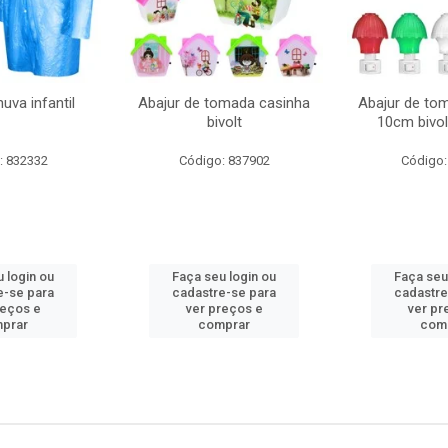
uva infantil
Abajur de tomada casinha
Abajur de to
bivolt
10cm bivol
: 832332
Código: 837902
Código:
 login ou
Faça seu login ou
Faça seu
e-se para
cadastre-se para
cadastre
reços e
ver preços e
ver pr
prar
comprar
com