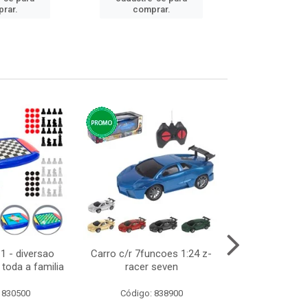
rar.
comprar.
comp
1 - diversao
Carro c/r 7funcoes 1:24 z-
Abajur de tom
toda a familia
racer seven
10cm bivol
 830500
Código: 838900
Código: