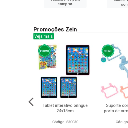
prar.
comprar.
com
Promoções Zein
Veja mais
o interativo
Tablet interativo bilingue
Suporte co
13cm cx:00048
24x18cm
porta de arm
: 832384
Código: 830030
Código