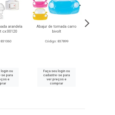
mada arandela
Abajur de tomada carro
Abajur de to
t cx:00120
bivolt
bivol
 831060
Código: 837899
Código:
 login ou
Faça seu login ou
Faça seu 
-se para
cadastre-se para
cadastre
eços e
ver preços e
ver pr
prar
comprar
comp