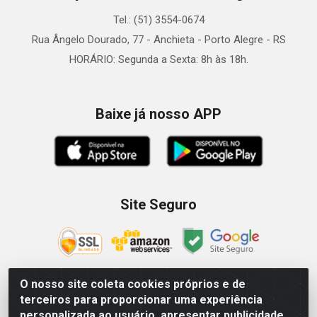
Tel.: (51) 3554-0674
Rua Ângelo Dourado, 77 - Anchieta - Porto Alegre - RS
HORÁRIO: Segunda a Sexta: 8h às 18h.
Baixe já nosso APP
Site Seguro
O nosso site coleta cookies próprios e de
terceiros para proporcionar uma experiência
Zein Importação e Comércio LTDA - Av. Senador Queiróz, 274
personalizada ao usuário, apresentar publicidade