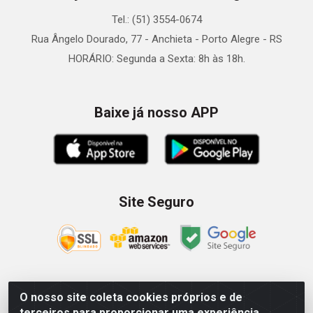
Tel.: (51) 3554-0674
Rua Ângelo Dourado, 77 - Anchieta - Porto Alegre - RS
HORÁRIO: Segunda a Sexta: 8h às 18h.
Baixe já nosso APP
Site Seguro
O nosso site coleta cookies próprios e de
Zein Importação e Comércio LTDA - Av. Senador Queiróz, 274
terceiros para proporcionar uma experiência