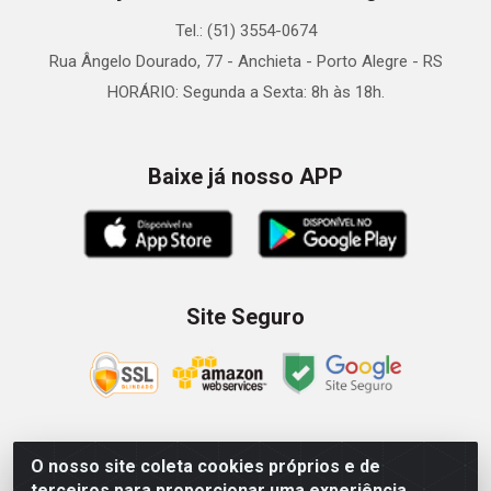
Tel.: (51) 3554-0674
Rua Ângelo Dourado, 77 - Anchieta - Porto Alegre - RS
HORÁRIO: Segunda a Sexta: 8h às 18h.
Baixe já nosso APP
Site Seguro
O nosso site coleta cookies próprios e de
Zein Importação e Comércio LTDA - Av. Senador Queiróz, 274
terceiros para proporcionar uma experiência