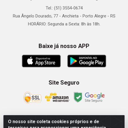
Tel.: (51) 3554-0674
Rua Ângelo Dourado, 77 - Anchieta - Porto Alegre - RS
HORÁRIO: Segunda a Sexta: 8h às 18h.
Baixe já nosso APP
Site Seguro
O nosso site coleta cookies próprios e de
Zein Importação e Comércio LTDA - Av. Senador Queiróz, 274
terceiros para proporcionar uma experiência