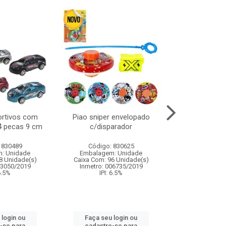
ortivos com
Piao sniper envelopado
Carro de polici
 4 pecas 9 cm
c/disparador
com controle
funco
 830489
Código: 830625
Código:
: Unidade
Embalagem: Unidade
Embalagem
8 Unidade(s)
Caixa Com: 96 Unidade(s)
Caixa Com: 2
03050/2019
Inmetro: 006735/2019
Inmetro: 12444
 6.5%
IPI: 6.5%
IPI: 
 login ou
Faça seu login ou
Faça seu 
-se para
cadastre-se para