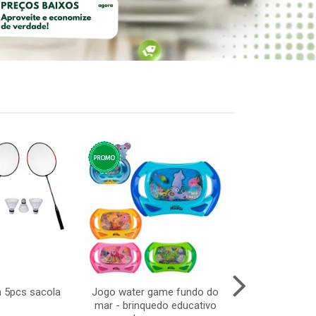
n 5pcs sacola
Jogo water game fundo do
Pisca cascata
mar - brinquedo educativo
3m 22