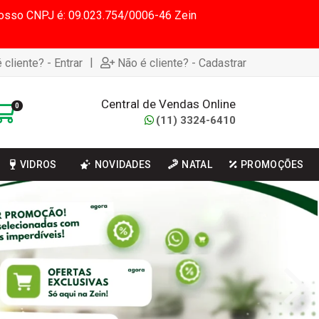
 Nosso CNPJ é: 09.023.754/0006-46 Zein
|
 cliente? - Entrar
Não é cliente? - Cadastrar
Central de Vendas Online
0
(11) 3324-6410
VIDROS
NOVIDADES
NATAL
PROMOÇÕES