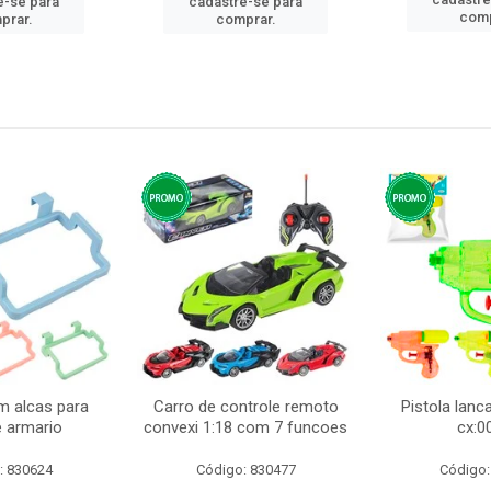
e-se para
cadastre-se para
comp
prar.
comprar.
m alcas para
Carro de controle remoto
Pistola lan
e armario
convexi 1:18 com 7 funcoes
cx:0
: 830624
Código: 830477
Código: