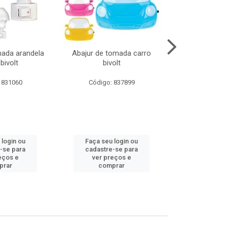
mada arandela
Abajur de tomada carro
Abajur de to
bivolt
bivolt
bivol
 831060
Código: 837899
Código:
 login ou
Faça seu login ou
Faça seu 
-se para
cadastre-se para
cadastre
eços e
ver preços e
ver pr
prar
comprar
comp