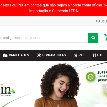
pósitos ou PIX em contas que não sejam a nossa conta oficial.
Importação e Comércio LTDA
Já é
VARIEDADES
FERRAMENTAS
PET
U.D