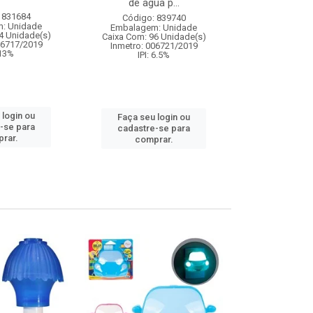
de agua p...
 831684
Código:
Código: 839740
: Unidade
Embalagem
Embalagem: Unidade
4 Unidade(s)
Caixa Com: 6
Caixa Com: 96 Unidade(s)
06717/2019
IPI: 9
Inmetro: 006721/2019
 13%
IPI: 6.5%
Faça seu 
 login ou
Faça seu login ou
cadastre
-se para
cadastre-se para
comp
rar.
comprar.