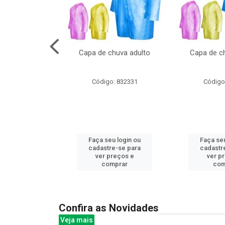
cal com oculos
Capa de chuva adulto
Capa de ch
3cm
: 844379
Código: 832331
Código
u login ou
Faça seu login ou
Faça seu
e-se para
cadastre-se para
cadastr
reços e
ver preços e
ver p
mprar
comprar
com
Confira as Novidades
Veja mais