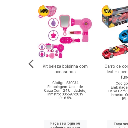
linha duo 2m
Kit beleza bolsinha com
Carro de co
acessorios
dexter spee
fun
: 830825
Código: 830034
Código
m: Unidade
Embalagem: Unidade
Embalage
144 Unidade(s)
Caixa Com: 24 Unidade(s)
Caixa Com: 
I: 13%
Inmetro: 006697/2019
Inmetro: 
IPI: 6.5%
IPI:
u login ou
Faça seu login ou
Faça seu
e-se para
cadastre-se para