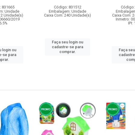
: 831665
Código: 831512
Código:
m: Unidade
Embalagem: Unidade
Embalagem
12 Unidade(s)
Caixa Com: 240 Unidade(s)
Caixa Com: 2
006660/2019
Inmetro: 0
 6.5%
IPI:
Faça seu login ou
cadastre-se para
 login ou
Faça seu
comprar.
e-se para
cadastre
prar.
comp