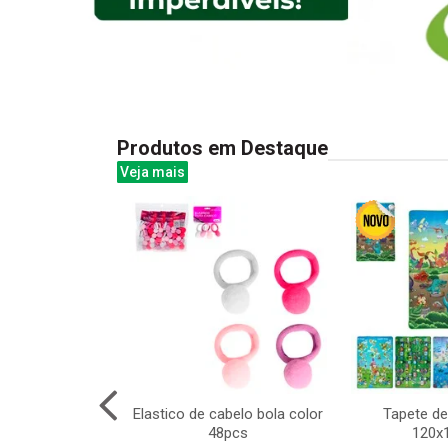
Produtos em Destaque
Veja mais
bie fada na
Elastico de cabelo bola color
Tapete de
 boneca fada
48pcs
120x