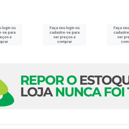
 login ou
Faça seu login ou
Faça seu
e-se para
cadastre-se para
cadastre
reços e
ver preços e
ver pr
prar
comprar
com