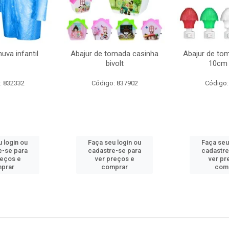
uva infantil
Abajur de tomada casinha
Abajur de to
bivolt
10cm 
: 832332
Código: 837902
Código:
 login ou
Faça seu login ou
Faça seu
e-se para
cadastre-se para
cadastre
reços e
ver preços e
ver pr
prar
comprar
com