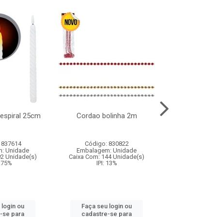
l espiral 25cm
Cordao bolinha 2m
Lata chap
 837614
Código: 830822
Código:
: Unidade
Embalagem: Unidade
Embalagem
92 Unidade(s)
Caixa Com: 144 Unidade(s)
Caixa Com: 6
9.75%
IPI: 13%
IPI: 
 login ou
Faça seu login ou
Faça seu 
-se para
cadastre-se para
cadastre