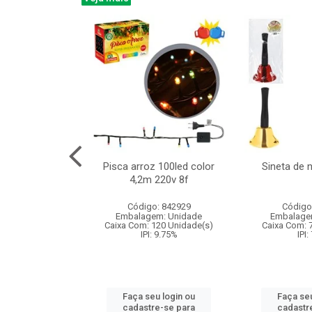
na 150led bco
Pisca arroz 100led color
Sineta de 
x40cm 220v 8f
4,2m 220v 8f
: 840985
Código: 842929
Código
m: Unidade
Embalagem: Unidade
Embalage
60 Unidade(s)
Caixa Com: 120 Unidade(s)
Caixa Com: 
: 9.75%
IPI: 9.75%
IPI:
u login ou
Faça seu login ou
Faça seu
e-se para
cadastre-se para
cadastr