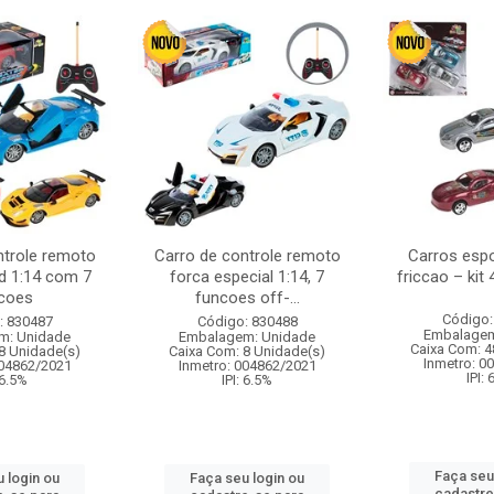
ntrole remoto
Carro de controle remoto
Carros esp
d 1:14 com 7
forca especial 1:14, 7
friccao – kit
coes
funcoes off-...
Código:
: 830487
Código: 830488
Embalagem
m: Unidade
Embalagem: Unidade
Caixa Com: 4
8 Unidade(s)
Caixa Com: 8 Unidade(s)
Inmetro: 0
004862/2021
Inmetro: 004862/2021
IPI:
 6.5%
IPI: 6.5%
Faça seu
 login ou
Faça seu login ou
cadastre