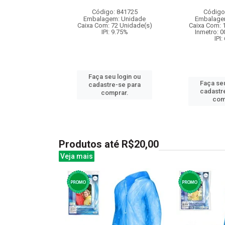
m acesso...
Código: 841725
Código
: 832915
Embalagem: Unidade
Embalage
m: Unidade
Caixa Com: 72 Unidade(s)
Caixa Com: 
48 Unidade(s)
IPI: 9.75%
Inmetro: 
008356/2019
IPI:
: 6.5%
Faça seu login ou
Faça seu
u login ou
cadastre-se para
cadastr
e-se para
comprar.
com
prar.
Produtos até R$20,00
Veja mais