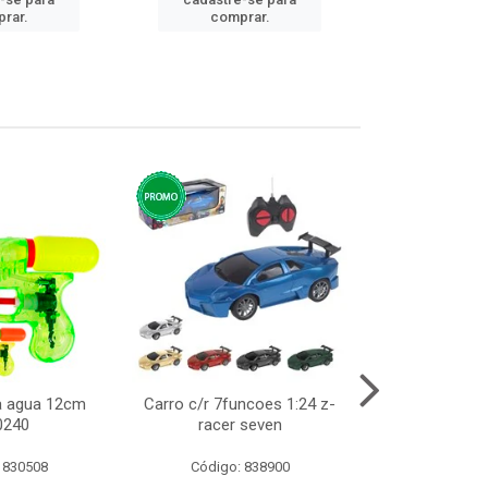
cadastre
rar.
comprar.
comp
ca agua 12cm
Carro c/r 7funcoes 1:24 z-
Abajur de tom
0240
racer seven
10cm b
 830508
Código: 838900
Código: