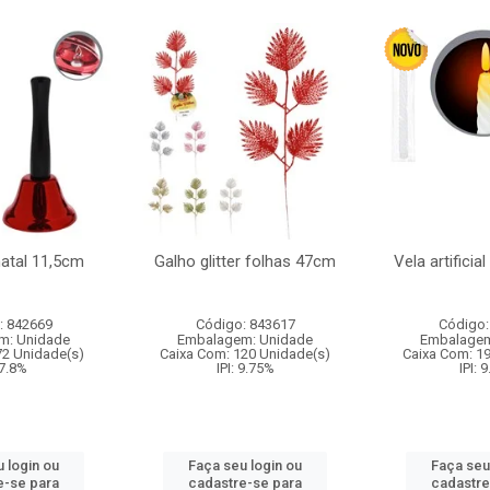
natal 11,5cm
Galho glitter folhas 47cm
Vela artificia
: 842669
Código: 843617
Código:
m: Unidade
Embalagem: Unidade
Embalagem
72 Unidade(s)
Caixa Com: 120 Unidade(s)
Caixa Com: 1
 7.8%
IPI: 9.75%
IPI: 
 login ou
Faça seu login ou
Faça seu
e-se para
cadastre-se para
cadastre