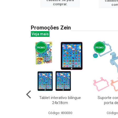
cadastr
prar.
comprar.
com
Promoções Zein
Veja mais
o interativo
Tablet interativo bilingue
Suporte co
l 17x13cm
24x18cm
porta d
: 832384
Código: 830030
Código