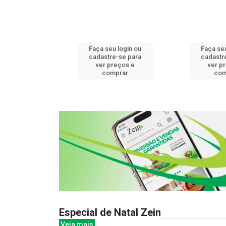
u login ou
Faça seu login ou
Faça seu
e-se para
cadastre-se para
cadastr
reços e
ver preços e
ver p
mprar
comprar
com
Especial de Natal Zein
Veja mais