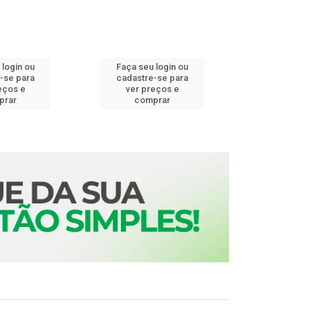
 login ou
Faça seu login ou
Faça seu 
-se para
cadastre-se para
cadastre
eços e
ver preços e
ver pr
prar
comprar
comp