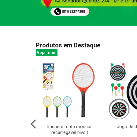
Produtos em Destaque
Veja mais
ino musical
Raquete mata moscas
Jogo de 
16x13cm
recarregavel bivolt