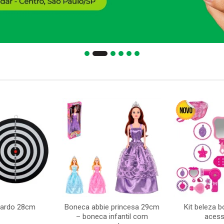
dardo 28cm
Boneca abbie princesa 29cm
Kit beleza 
– boneca infantil com
acess