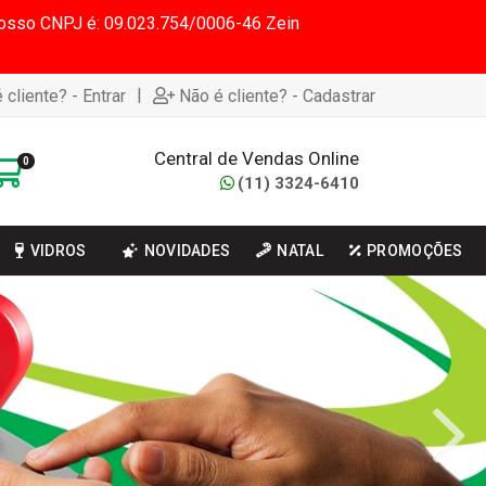
 Nosso CNPJ é: 09.023.754/0006-46 Zein
|
 cliente? - Entrar
Não é cliente? - Cadastrar
Central de Vendas Online
0
(11) 3324-6410
VIDROS
NOVIDADES
NATAL
PROMOÇÕES