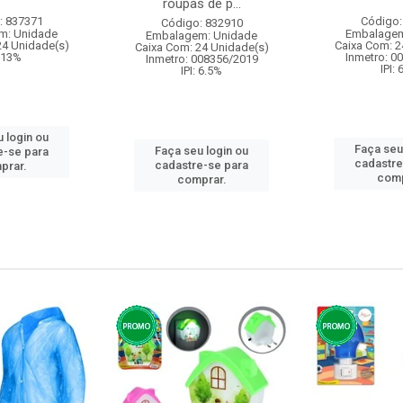
roupas de p...
: 837371
Código:
Código: 832910
m: Unidade
Embalagem
Embalagem: Unidade
24 Unidade(s)
Caixa Com: 2
Caixa Com: 24 Unidade(s)
: 13%
Inmetro: 0
Inmetro: 008356/2019
IPI:
IPI: 6.5%
 login ou
Faça seu
Faça seu login ou
e-se para
cadastre
cadastre-se para
prar.
comp
comprar.