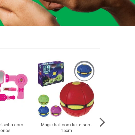
bolsinha com
Magic ball com luz e som
Bola de volei
orios
15cm
65