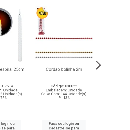
l espiral 25cm
Cordao bolinha 2m
Lata chap
 837614
Código: 830822
Código:
: Unidade
Embalagem: Unidade
Embalagem
92 Unidade(s)
Caixa Com: 144 Unidade(s)
Caixa Com: 6
9.75%
IPI: 13%
IPI: 
 login ou
Faça seu login ou
Faça seu 
-se para
cadastre-se para
cadastre