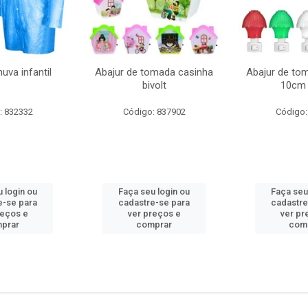
uva infantil
Abajur de tomada casinha
Abajur de to
bivolt
10cm 
: 832332
Código: 837902
Código:
 login ou
Faça seu login ou
Faça seu
e-se para
cadastre-se para
cadastre
reços e
ver preços e
ver pr
prar
comprar
com