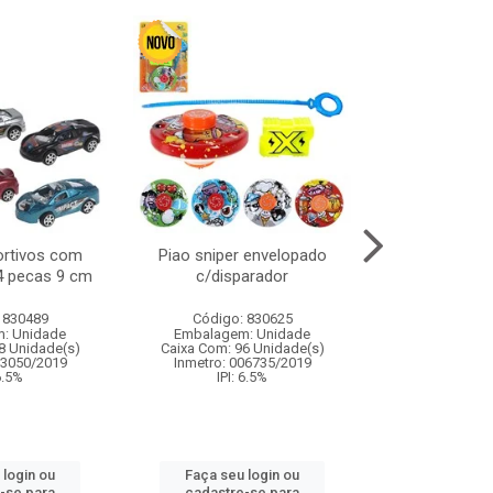
ortivos com
Piao sniper envelopado
Carro de polici
 4 pecas 9 cm
c/disparador
com controle
funco
 830489
Código: 830625
Código:
: Unidade
Embalagem: Unidade
Embalagem
8 Unidade(s)
Caixa Com: 96 Unidade(s)
Caixa Com: 2
03050/2019
Inmetro: 006735/2019
Inmetro: 12444
 6.5%
IPI: 6.5%
IPI: 
 login ou
Faça seu login ou
Faça seu 
-se para
cadastre-se para