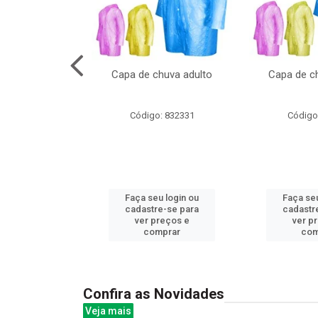
cal com oculos
Capa de chuva adulto
Capa de ch
3cm
: 844379
Código: 832331
Código
u login ou
Faça seu login ou
Faça seu
e-se para
cadastre-se para
cadastr
reços e
ver preços e
ver p
mprar
comprar
com
Confira as Novidades
Veja mais