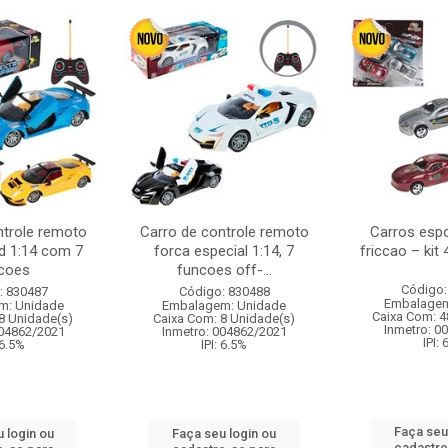
ntrole remoto
Carro de controle remoto
Carros esp
d 1:14 com 7
forca especial 1:14, 7
friccao – kit
coes
funcoes off-...
Código:
: 830487
Código: 830488
Embalagem
m: Unidade
Embalagem: Unidade
Caixa Com: 4
8 Unidade(s)
Caixa Com: 8 Unidade(s)
Inmetro: 0
004862/2021
Inmetro: 004862/2021
IPI:
 6.5%
IPI: 6.5%
Faça seu
 login ou
Faça seu login ou
cadastre