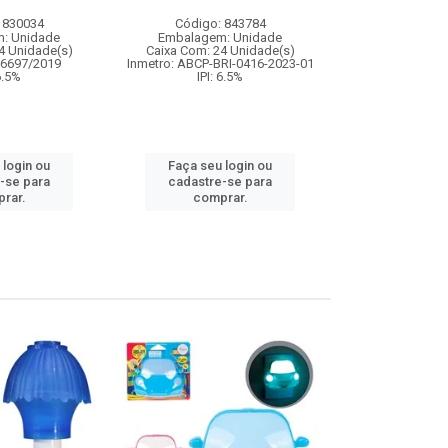
 830034
Código: 843784
Código:
: Unidade
Embalagem: Unidade
Embalagem
4 Unidade(s)
Caixa Com: 24 Unidade(s)
Caixa Com: 10
06697/2019
Inmetro: ABCP-BRI-0416-2023-01
Inmetro: 0
 6.5%
IPI: 6.5%
Faça seu 
 login ou
Faça seu login ou
cadastre
-se para
cadastre-se para
comp
rar.
comprar.