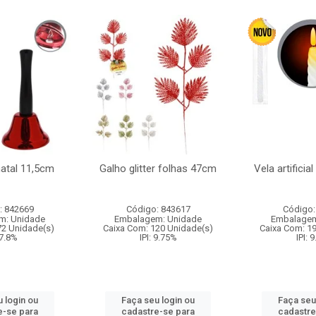
natal 11,5cm
Galho glitter folhas 47cm
Vela artificia
: 842669
Código: 843617
Código:
m: Unidade
Embalagem: Unidade
Embalagem
72 Unidade(s)
Caixa Com: 120 Unidade(s)
Caixa Com: 1
 7.8%
IPI: 9.75%
IPI: 
 login ou
Faça seu login ou
Faça seu
e-se para
cadastre-se para
cadastre