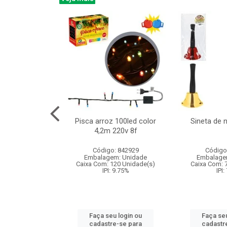
na 150led bco
Pisca arroz 100led color
Sineta de 
x40cm 220v 8f
4,2m 220v 8f
: 840985
Código: 842929
Código
m: Unidade
Embalagem: Unidade
Embalage
60 Unidade(s)
Caixa Com: 120 Unidade(s)
Caixa Com: 
: 9.75%
IPI: 9.75%
IPI:
u login ou
Faça seu login ou
Faça seu
e-se para
cadastre-se para
cadastr