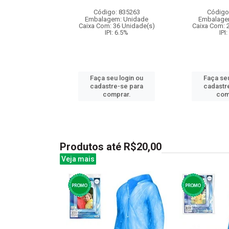
: 840156
Código: 835263
Código
m: Unidade
Embalagem: Unidade
Embalage
72 Unidade(s)
Caixa Com: 36 Unidade(s)
Caixa Com: 
006720/2019
IPI: 6.5%
IPI
I: 13%
Faça seu login ou
Faça seu
u login ou
cadastre-se para
cadastr
e-se para
comprar.
com
prar.
Produtos até R$20,00
Veja mais