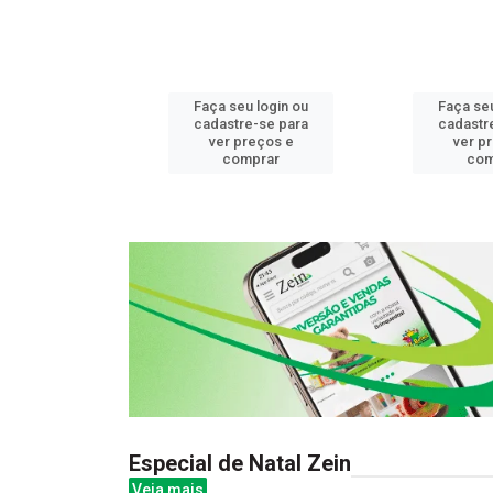
u login ou
Faça seu login ou
Faça seu
e-se para
cadastre-se para
cadastr
reços e
ver preços e
ver p
mprar
comprar
com
Especial de Natal Zein
Veja mais