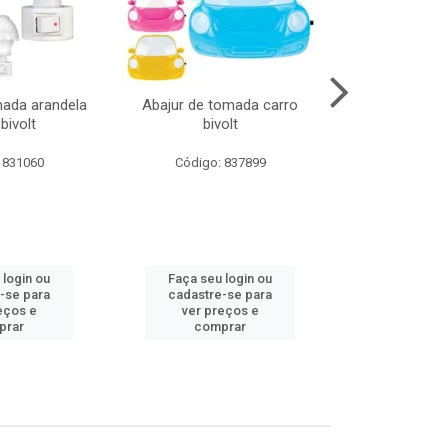
mada arandela
Abajur de tomada carro
Abajur de to
bivolt
bivolt
bivol
 831060
Código: 837899
Código:
 login ou
Faça seu login ou
Faça seu 
-se para
cadastre-se para
cadastre
eços e
ver preços e
ver pr
prar
comprar
comp