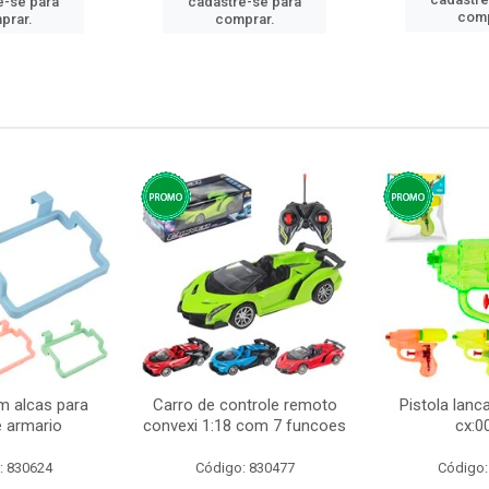
e-se para
cadastre-se para
comp
prar.
comprar.
m alcas para
Carro de controle remoto
Pistola lan
e armario
convexi 1:18 com 7 funcoes
cx:0
: 830624
Código: 830477
Código: