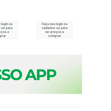
 login ou
Faça seu login ou
Faça seu 
-se para
cadastre-se para
cadastre
eços e
ver preços e
ver pr
prar
comprar
comp