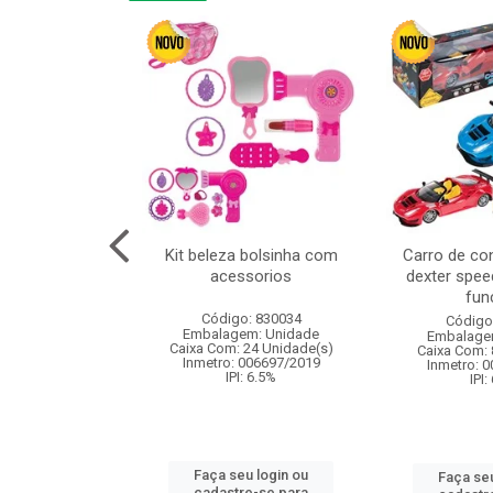
linha duo 2m
Kit beleza bolsinha com
Carro de co
acessorios
dexter spee
fun
: 830825
Código: 830034
Código
m: Unidade
Embalagem: Unidade
Embalage
144 Unidade(s)
Caixa Com: 24 Unidade(s)
Caixa Com: 
I: 13%
Inmetro: 006697/2019
Inmetro: 
IPI: 6.5%
IPI:
u login ou
Faça seu login ou
Faça seu
e-se para
cadastre-se para