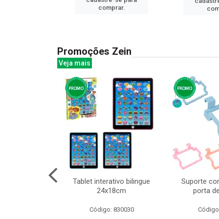
cadastr
prar.
comprar.
com
Promoções Zein
Veja mais
o interativo
Tablet interativo bilingue
Suporte co
l 17x13cm
24x18cm
porta d
: 832384
Código: 830030
Código