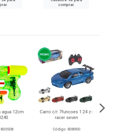
cadastre
rar.
comprar.
comp
ca agua 12cm
Carro c/r 7funcoes 1:24 z-
Abajur de tom
0240
racer seven
10cm b
 830508
Código: 838900
Código: