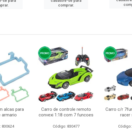
e-se para
cadastre-se para
comp
prar.
comprar.
m alcas para
Carro de controle remoto
Carro c/r 7fu
e armario
convexi 1:18 com 7 funcoes
racer
: 830624
Código: 830477
Código: