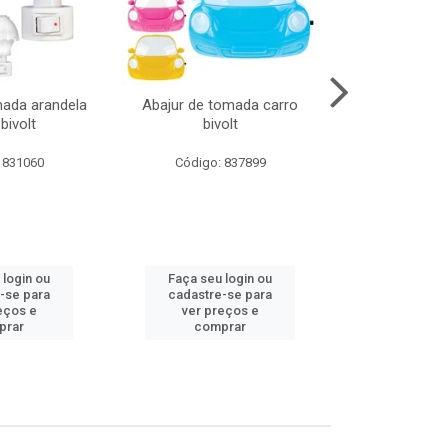
mada arandela
Abajur de tomada carro
Abajur de to
bivolt
bivolt
bivol
 831060
Código: 837899
Código:
 login ou
Faça seu login ou
Faça seu 
-se para
cadastre-se para
cadastre
eços e
ver preços e
ver pr
prar
comprar
comp