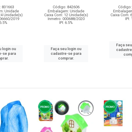
: 831663
Código: 842606
Código:
m: Unidade
Embalagem: Unidade
Embalagem
24 Unidade(s)
Caixa Com: 12 Unidade(s)
Caixa Com: 
006660/2019
Inmetro: 000688/2020
IPI:
 6.5%
IPI: 6.5%
Faça seu
 login ou
Faça seu login ou
cadastre
e-se para
cadastre-se para
comp
prar.
comprar.