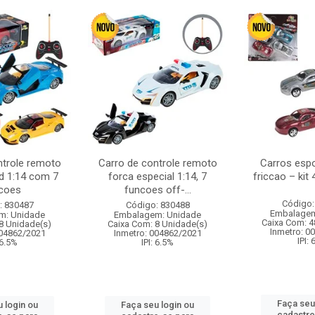
ntrole remoto
Carro de controle remoto
Carros esp
d 1:14 com 7
forca especial 1:14, 7
friccao – kit
coes
funcoes off-...
Código:
: 830487
Código: 830488
Embalagem
m: Unidade
Embalagem: Unidade
Caixa Com: 4
8 Unidade(s)
Caixa Com: 8 Unidade(s)
Inmetro: 0
004862/2021
Inmetro: 004862/2021
IPI:
 6.5%
IPI: 6.5%
Faça seu
 login ou
Faça seu login ou
cadastre