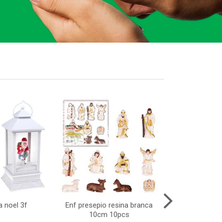
a noel 3f
Enf presepio resina branca
Pistola lanc
10cm 10pcs