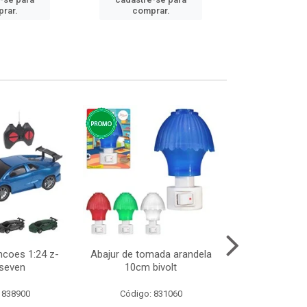
cadastre
rar.
comprar.
comp
ncoes 1:24 z-
Abajur de tomada arandela
Cesto telad
 seven
10cm bivolt
dobravel
 838900
Código: 831060
Código: