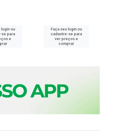
 login ou
Faça seu login ou
Faça seu 
-se para
cadastre-se para
cadastre
eços e
ver preços e
ver pr
prar
comprar
comp