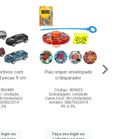
ortivos com
Piao sniper envelopado
Carro de polici
 4 pecas 9 cm
c/disparador
com controle
funco
 830489
Código: 830625
Código:
: Unidade
Embalagem: Unidade
Embalagem
8 Unidade(s)
Caixa Com: 96 Unidade(s)
Caixa Com: 2
03050/2019
Inmetro: 006735/2019
Inmetro: 12444
 6.5%
IPI: 6.5%
IPI: 
 login ou
Faça seu login ou
Faça seu 
-se para
cadastre-se para