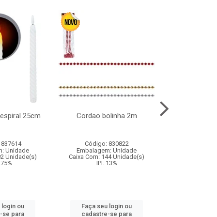
l espiral 25cm
Cordao bolinha 2m
Lata chap
 837614
Código: 830822
Código:
: Unidade
Embalagem: Unidade
Embalagem
92 Unidade(s)
Caixa Com: 144 Unidade(s)
Caixa Com: 6
9.75%
IPI: 13%
IPI: 
 login ou
Faça seu login ou
Faça seu 
-se para
cadastre-se para
cadastre