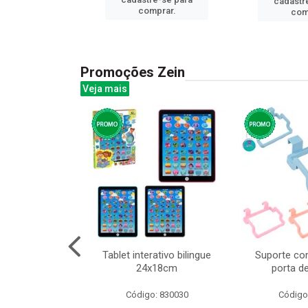
cadastr
prar.
comprar.
com
Promoções Zein
Veja mais
huva adulto
Tablet interativo bilingue
Suporte co
24x18cm
porta d
: 832331
Código: 830030
Código