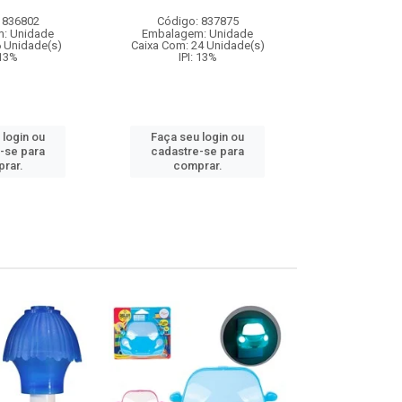
 836802
Código: 837875
Código:
: Unidade
Embalagem: Unidade
Embalagem
6 Unidade(s)
Caixa Com: 24 Unidade(s)
Caixa Com: 3
 13%
IPI: 13%
Inmetro: 0
IPI: 
 login ou
Faça seu login ou
Faça seu 
-se para
cadastre-se para
cadastre
rar.
comprar.
comp