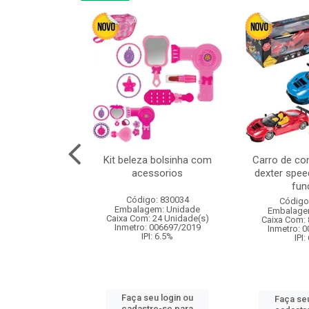
linha duo 2m
Kit beleza bolsinha com
Carro de co
acessorios
dexter spee
fun
: 830825
Código: 830034
Código
m: Unidade
Embalagem: Unidade
Embalage
144 Unidade(s)
Caixa Com: 24 Unidade(s)
Caixa Com: 
I: 13%
Inmetro: 006697/2019
Inmetro: 
IPI: 6.5%
IPI:
u login ou
Faça seu login ou
Faça seu
e-se para
cadastre-se para