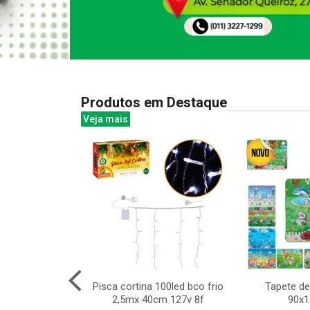
Produtos em Destaque
Veja mais
ntil mini 8pcs
Pisca cortina 100led bco frio
Tapete de
2,5mx 40cm 127v 8f
90x