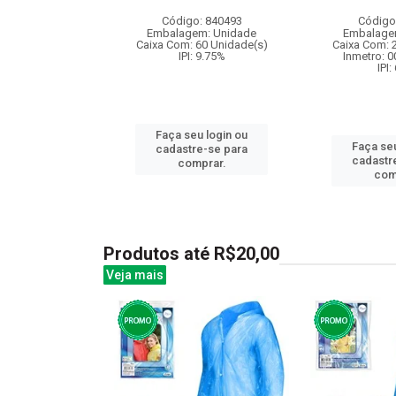
: 830460
Código: 840493
Código
m: Unidade
Embalagem: Unidade
Embalage
12 Unidade(s)
Caixa Com: 60 Unidade(s)
Caixa Com: 
006763/2019
IPI: 9.75%
Inmetro: 
: 6.5%
IPI:
Faça seu login ou
u login ou
Faça seu
cadastre-se para
e-se para
cadastr
comprar.
prar.
com
Produtos até R$20,00
Veja mais