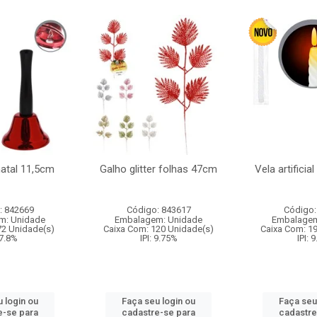
natal 11,5cm
Galho glitter folhas 47cm
Vela artificia
: 842669
Código: 843617
Código:
m: Unidade
Embalagem: Unidade
Embalagem
72 Unidade(s)
Caixa Com: 120 Unidade(s)
Caixa Com: 1
 7.8%
IPI: 9.75%
IPI: 
 login ou
Faça seu login ou
Faça seu
e-se para
cadastre-se para
cadastre