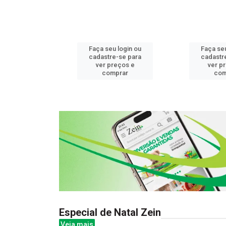
u login ou
Faça seu login ou
Faça seu
e-se para
cadastre-se para
cadastr
reços e
ver preços e
ver p
mprar
comprar
com
Especial de Natal Zein
Veja mais