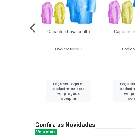
cal com oculos
Capa de chuva adulto
Capa de ch
3cm
: 844379
Código: 832331
Código
u login ou
Faça seu login ou
Faça seu
e-se para
cadastre-se para
cadastr
reços e
ver preços e
ver p
mprar
comprar
com
Confira as Novidades
Veja mais