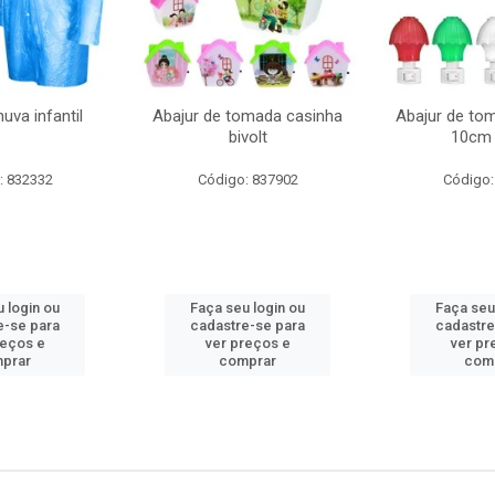
uva infantil
Abajur de tomada casinha
Abajur de to
bivolt
10cm 
: 832332
Código: 837902
Código:
 login ou
Faça seu login ou
Faça seu
e-se para
cadastre-se para
cadastre
reços e
ver preços e
ver pr
prar
comprar
com