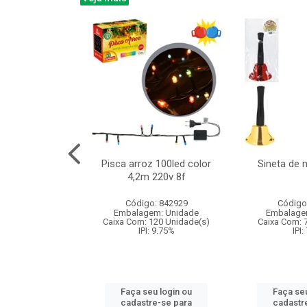
na 150led bco
Pisca arroz 100led color
Sineta de 
x40cm 220v 8f
4,2m 220v 8f
: 840985
Código: 842929
Código
m: Unidade
Embalagem: Unidade
Embalage
60 Unidade(s)
Caixa Com: 120 Unidade(s)
Caixa Com: 
: 9.75%
IPI: 9.75%
IPI:
u login ou
Faça seu login ou
Faça seu
e-se para
cadastre-se para
cadastr