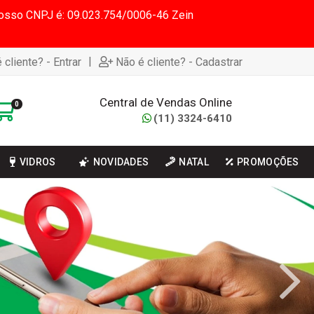
 Nosso CNPJ é: 09.023.754/0006-46 Zein
|
 cliente? - Entrar
Não é cliente? - Cadastrar
Central de Vendas Online
0
(11) 3324-6410
VIDROS
NOVIDADES
NATAL
PROMOÇÕES