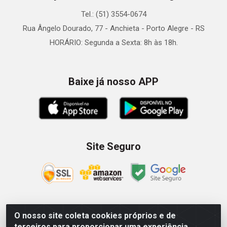
Tel.: (51) 3554-0674
Rua Ângelo Dourado, 77 - Anchieta - Porto Alegre - RS
HORÁRIO: Segunda a Sexta: 8h às 18h.
Baixe já nosso APP
Site Seguro
O nosso site coleta cookies próprios e de
Zein Importação e Comércio LTDA - Av. Senador Queiróz, 274
terceiros para proporcionar uma experiência