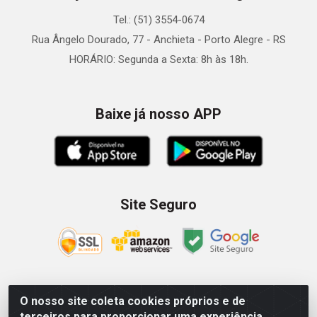
Tel.: (51) 3554-0674
Rua Ângelo Dourado, 77 - Anchieta - Porto Alegre - RS
HORÁRIO: Segunda a Sexta: 8h às 18h.
Baixe já nosso APP
Site Seguro
O nosso site coleta cookies próprios e de
Zein Importação e Comércio LTDA - Av. Senador Queiróz, 274
terceiros para proporcionar uma experiência