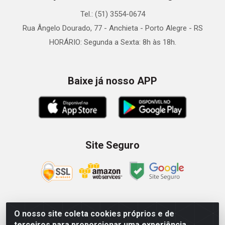
Tel.: (51) 3554-0674
Rua Ângelo Dourado, 77 - Anchieta - Porto Alegre - RS
HORÁRIO: Segunda a Sexta: 8h às 18h.
Baixe já nosso APP
Site Seguro
O nosso site coleta cookies próprios e de
Zein Importação e Comércio LTDA - Av. Senador Queiróz, 274
terceiros para proporcionar uma experiência