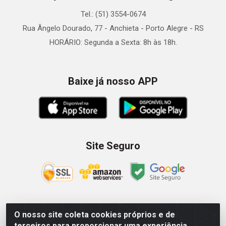
Tel.: (51) 3554-0674
Rua Ângelo Dourado, 77 - Anchieta - Porto Alegre - RS
HORÁRIO: Segunda a Sexta: 8h às 18h.
Baixe já nosso APP
Site Seguro
O nosso site coleta cookies próprios e de
Zein Importação e Comércio LTDA - Av. Senador Queiróz, 274
terceiros para proporcionar uma experiência