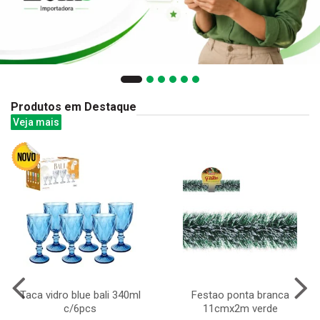
Produtos em Destaque
Veja mais
Taca vidro blue bali 340ml
Festao ponta branca
c/6pcs
11cmx2m verde