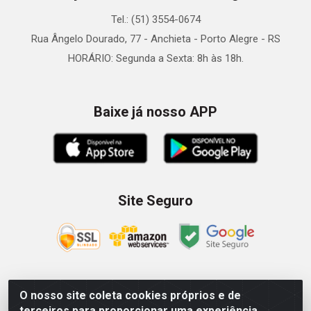
Tel.: (51) 3554-0674
Rua Ângelo Dourado, 77 - Anchieta - Porto Alegre - RS
HORÁRIO: Segunda a Sexta: 8h às 18h.
Baixe já nosso APP
Site Seguro
O nosso site coleta cookies próprios e de
Zein Importação e Comércio LTDA - Av. Senador Queiróz, 274
terceiros para proporcionar uma experiência