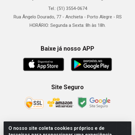
Tel.: (51) 3554-0674
Rua Ângelo Dourado, 77 - Anchieta - Porto Alegre - RS
HORÁRIO: Segunda a Sexta: 8h às 18h.
Baixe já nosso APP
Site Seguro
O nosso site coleta cookies próprios e de
Zein Importação e Comércio LTDA - Av. Senador Queiróz, 274
terceiros para proporcionar uma experiência