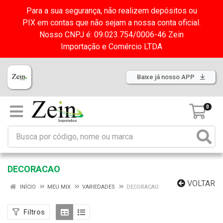
Para a sua segurança, não realizem depósitos ou
PIX em contas que não sejam a nossa conta oficial.
Nosso CNPJ é: 09.023.754/0006-46 Zein
Importação e Comércio LTDA
Baixe já nosso APP
0
DECORACAO
VOLTAR
INÍCIO
MEU MIX
VARIEDADES
DECORACAO
Filtros