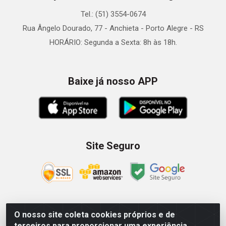
Tel.: (51) 3554-0674
Rua Ângelo Dourado, 77 - Anchieta - Porto Alegre - RS
HORÁRIO: Segunda a Sexta: 8h às 18h.
Baixe já nosso APP
Site Seguro
O nosso site coleta cookies próprios e de
Zein Importação e Comércio LTDA - Av. Senador Queiróz, 274
terceiros para proporcionar uma experiência