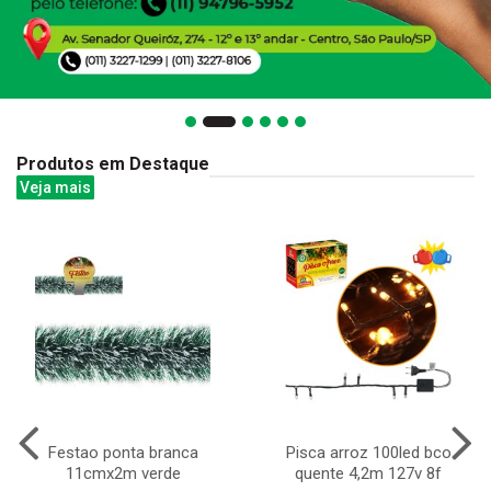
Produtos em Destaque
Veja mais
Festao ponta branca
Pisca arroz 100led bco
11cmx2m verde
quente 4,2m 127v 8f