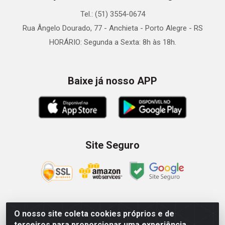
Tel.: (51) 3554-0674
Rua Ângelo Dourado, 77 - Anchieta - Porto Alegre - RS
HORÁRIO: Segunda a Sexta: 8h às 18h.
Baixe já nosso APP
Site Seguro
O nosso site coleta cookies próprios e de
Zein Importação e Comércio LTDA - Av. Senador Queiróz, 274
terceiros para proporcionar uma experiência