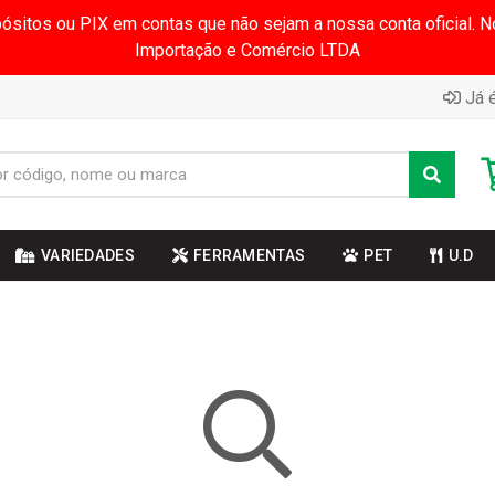
pósitos ou PIX em contas que não sejam a nossa conta oficial.
Importação e Comércio LTDA
Já é
VARIEDADES
FERRAMENTAS
PET
U.D