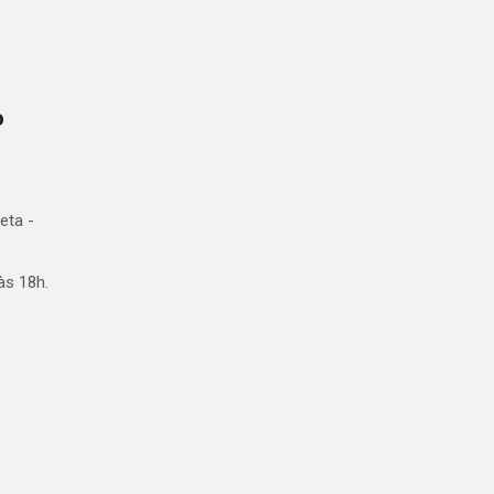
o
eta -
às 18h.