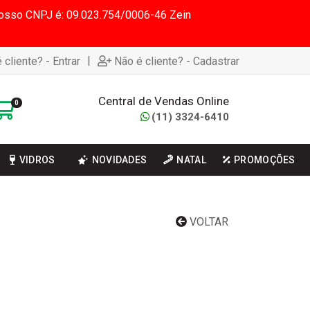
 Nosso CNPJ é: 09.023.754/0006-46 Zein
|
 cliente? - Entrar
Não é cliente? - Cadastrar
Central de Vendas Online
0
(11) 3324-6410
VIDROS
NOVIDADES
NATAL
PROMOÇÕES
VOLTAR