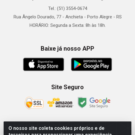
Tel.: (51) 3554-0674
Rua Ângelo Dourado, 77 - Anchieta - Porto Alegre - RS
HORÁRIO: Segunda a Sexta: 8h às 18h.
Baixe já nosso APP
Site Seguro
O nosso site coleta cookies próprios e de
Zein Importação e Comércio LTDA - Av. Senador Queiróz, 274
terceiros para proporcionar uma experiência