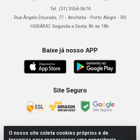
Tel.: (51) 3554-0674
Rua Ângelo Dourado, 77 - Anchieta - Porto Alegre - RS
HORÁRIO: Segunda a Sexta: 8h às 18h.
Baixe já nosso APP
Site Seguro
O nosso site coleta cookies próprios e de
Zein Importação e Comércio LTDA - Av. Senador Queiróz, 274
terceiros para proporcionar uma experiência