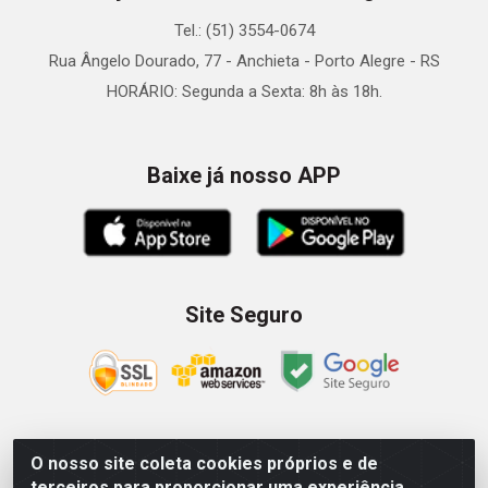
Tel.: (51) 3554-0674
Rua Ângelo Dourado, 77 - Anchieta - Porto Alegre - RS
HORÁRIO: Segunda a Sexta: 8h às 18h.
Baixe já nosso APP
Site Seguro
O nosso site coleta cookies próprios e de
Zein Importação e Comércio LTDA - Av. Senador Queiróz, 274
terceiros para proporcionar uma experiência