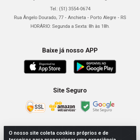
Tel.: (51) 3554-0674
Rua Ângelo Dourado, 77 - Anchieta - Porto Alegre - RS
HORÁRIO: Segunda a Sexta: 8h às 18h.
Baixe já nosso APP
Site Seguro
O nosso site coleta cookies próprios e de
Zein Importação e Comércio LTDA - Av. Senador Queiróz, 274
terceiros para proporcionar uma experiência