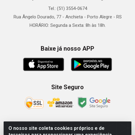
Tel.: (51) 3554-0674
Rua Ângelo Dourado, 77 - Anchieta - Porto Alegre - RS
HORÁRIO: Segunda a Sexta: 8h às 18h.
Baixe já nosso APP
Site Seguro
O nosso site coleta cookies próprios e de
Zein Importação e Comércio LTDA - Av. Senador Queiróz, 274
terceiros para proporcionar uma experiência