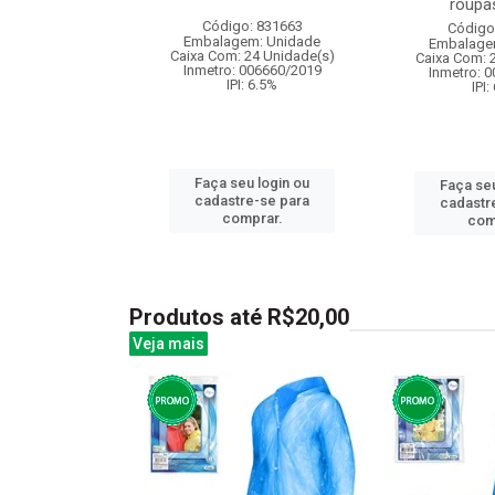
roupas
: 839363
Código: 831663
Código
m: Unidade
Embalagem: Unidade
Embalage
 6 Unidade(s)
Caixa Com: 24 Unidade(s)
Caixa Com: 
BRI-0404-2023-62
Inmetro: 006660/2019
Inmetro: 
: 6.5%
IPI: 6.5%
IPI:
u login ou
Faça seu login ou
Faça seu
e-se para
cadastre-se para
cadastr
prar.
comprar.
com
Produtos até R$20,00
Veja mais