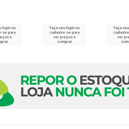
 login ou
Faça seu login ou
Faça seu
e-se para
cadastre-se para
cadastre
reços e
ver preços e
ver pr
prar
comprar
com