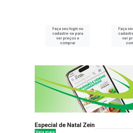
u login ou
Faça seu login ou
Faça seu
e-se para
cadastre-se para
cadastr
reços e
ver preços e
ver p
mprar
comprar
com
Especial de Natal Zein
Veja mais