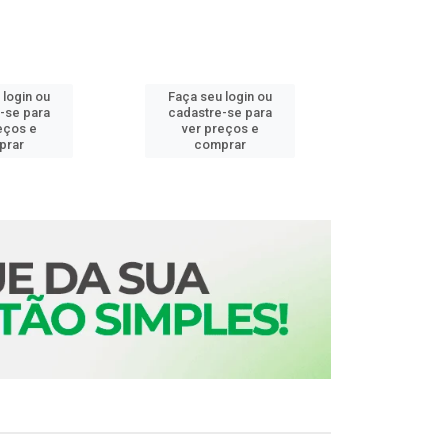
 login ou
Faça seu login ou
Faça seu 
-se para
cadastre-se para
cadastre
eços e
ver preços e
ver pr
prar
comprar
comp