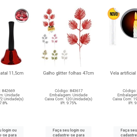
natal 11,5cm
Galho glitter folhas 47cm
Vela artificia
: 842669
Código: 843617
Código:
m: Unidade
Embalagem: Unidade
Embalagem
72 Unidade(s)
Caixa Com: 120 Unidade(s)
Caixa Com: 1
 7.8%
IPI: 9.75%
IPI: 
 login ou
Faça seu login ou
Faça seu
e-se para
cadastre-se para
cadastre