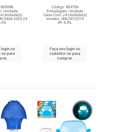
 839098
Código: 839706
Código:
: Unidade
Embalagem: Unidade
Embalagem
44 Unidade(s)
Caixa Com: 24 Unidade(s)
Caixa Com: 12
RI-0404-2023-24
Inmetro: 006747/2019
Inmetro: 0
 6.5%
IPI: 6.5%
IPI: 
 login ou
Faça seu login ou
Faça seu 
-se para
cadastre-se para
cadastre
rar.
comprar.
comp