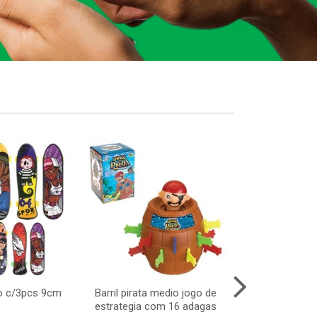
o c/3pcs 9cm
Barril pirata medio jogo de
Piao light s
estrategia com 16 adagas
infan