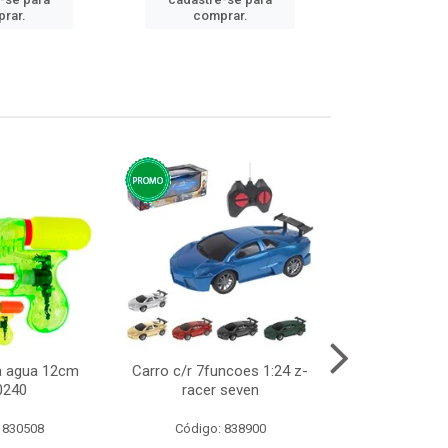
cadastre
rar.
comprar.
comp
ca agua 12cm
Carro c/r 7funcoes 1:24 z-
Abajur de tom
0240
racer seven
10cm b
 830508
Código: 838900
Código: