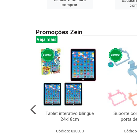
cadastr
prar.
comprar.
com
Promoções Zein
Veja mais
o interativo
Tablet interativo bilingue
Suporte co
l 17x13cm
24x18cm
porta d
: 832384
Código: 830030
Código