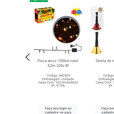
na 150led bco
Pisca arroz 100led color
Sineta de 
x40cm 220v 8f
4,2m 220v 8f
: 840985
Código: 842929
Código
m: Unidade
Embalagem: Unidade
Embalage
60 Unidade(s)
Caixa Com: 120 Unidade(s)
Caixa Com: 
: 9.75%
IPI: 9.75%
IPI:
u login ou
Faça seu login ou
Faça seu
e-se para
cadastre-se para
cadastr