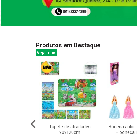
Produtos em Destaque
Veja mais
ebol e basquete
Tapete de atividades
Boneca abbie
 57x33x83cm
90x120cm
– boneca i