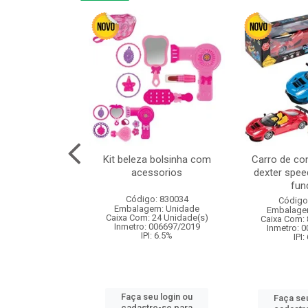
linha duo 2m
Kit beleza bolsinha com
Carro de co
acessorios
dexter spee
fun
: 830825
Código: 830034
Código
m: Unidade
Embalagem: Unidade
Embalage
144 Unidade(s)
Caixa Com: 24 Unidade(s)
Caixa Com: 
I: 13%
Inmetro: 006697/2019
Inmetro: 
IPI: 6.5%
IPI:
u login ou
Faça seu login ou
Faça seu
e-se para
cadastre-se para