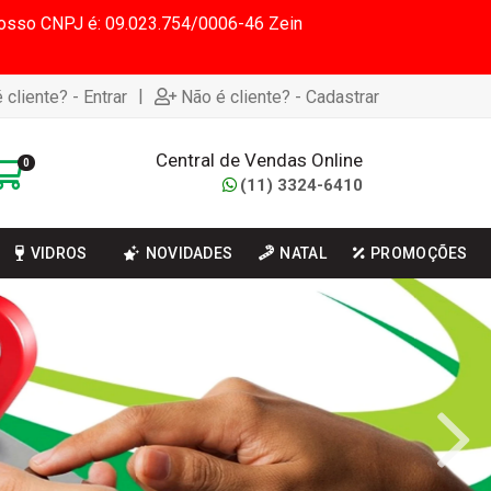
 Nosso CNPJ é: 09.023.754/0006-46 Zein
|
 cliente? - Entrar
Não é cliente? - Cadastrar
Central de Vendas Online
0
(11) 3324-6410
VIDROS
NOVIDADES
NATAL
PROMOÇÕES