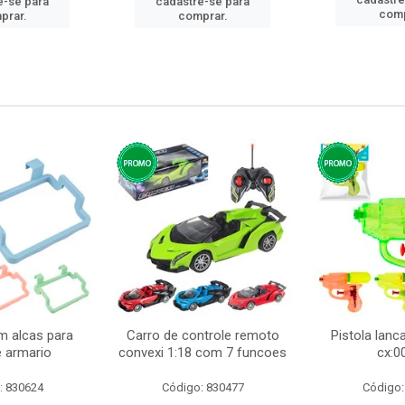
e-se para
cadastre-se para
comp
prar.
comprar.
m alcas para
Carro de controle remoto
Pistola lan
e armario
convexi 1:18 com 7 funcoes
cx:0
: 830624
Código: 830477
Código: