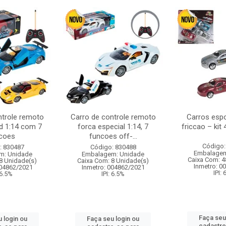
ntrole remoto
Carro de controle remoto
Carros esp
d 1:14 com 7
forca especial 1:14, 7
friccao – kit
coes
funcoes off-...
Código:
: 830487
Código: 830488
Embalagem
m: Unidade
Embalagem: Unidade
Caixa Com: 4
8 Unidade(s)
Caixa Com: 8 Unidade(s)
Inmetro: 0
004862/2021
Inmetro: 004862/2021
IPI:
 6.5%
IPI: 6.5%
Faça seu
 login ou
Faça seu login ou
cadastre