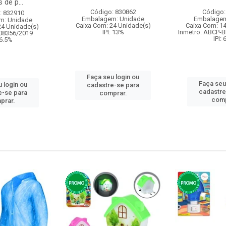
 de p...
Código: 830862
Código:
: 832910
Embalagem: Unidade
Embalagem
m: Unidade
Caixa Com: 24 Unidade(s)
Caixa Com: 1
24 Unidade(s)
IPI: 13%
Inmetro: ABCP-B
008356/2019
IPI:
 6.5%
Faça seu login ou
Faça seu
 login ou
cadastre-se para
cadastre
e-se para
comprar.
comp
prar.