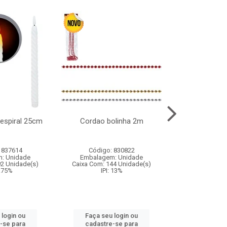
l espiral 25cm
Cordao bolinha 2m
Lata chap
 837614
Código: 830822
Código:
: Unidade
Embalagem: Unidade
Embalagem
92 Unidade(s)
Caixa Com: 144 Unidade(s)
Caixa Com: 6
9.75%
IPI: 13%
IPI: 
 login ou
Faça seu login ou
Faça seu 
-se para
cadastre-se para
cadastre