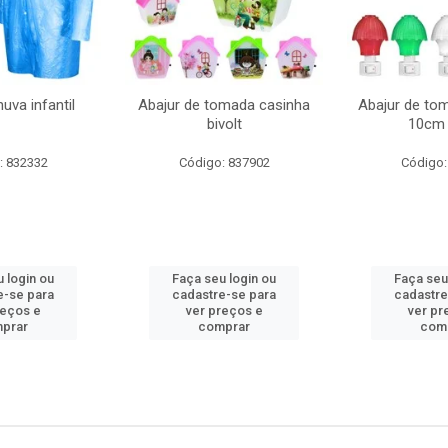
uva infantil
Abajur de tomada casinha
Abajur de to
bivolt
10cm 
: 832332
Código: 837902
Código:
 login ou
Faça seu login ou
Faça seu
e-se para
cadastre-se para
cadastre
reços e
ver preços e
ver pr
prar
comprar
com