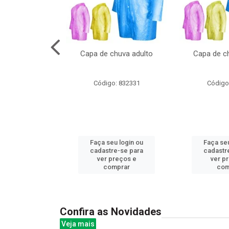
cal com oculos
Capa de chuva adulto
Capa de ch
3cm
: 844379
Código: 832331
Código
u login ou
Faça seu login ou
Faça seu
e-se para
cadastre-se para
cadastr
reços e
ver preços e
ver p
mprar
comprar
com
Confira as Novidades
Veja mais