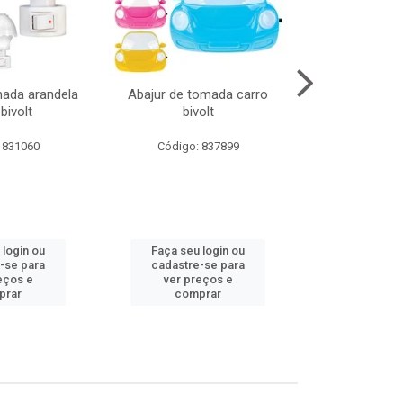
mada arandela
Abajur de tomada carro
Abajur de to
bivolt
bivolt
bivol
 831060
Código: 837899
Código:
 login ou
Faça seu login ou
Faça seu 
-se para
cadastre-se para
cadastre
eços e
ver preços e
ver pr
prar
comprar
comp