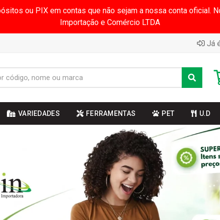
pósitos ou PIX em contas que não sejam a nossa conta oficial.
Importação e Comércio LTDA
Já é
VARIEDADES
FERRAMENTAS
PET
U.D