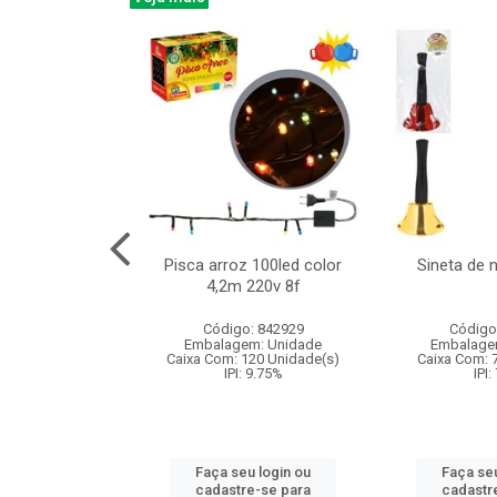
na 150led bco
Pisca arroz 100led color
Sineta de 
x40cm 220v 8f
4,2m 220v 8f
: 840985
Código: 842929
Código
m: Unidade
Embalagem: Unidade
Embalage
60 Unidade(s)
Caixa Com: 120 Unidade(s)
Caixa Com: 
: 9.75%
IPI: 9.75%
IPI:
u login ou
Faça seu login ou
Faça seu
e-se para
cadastre-se para
cadastr