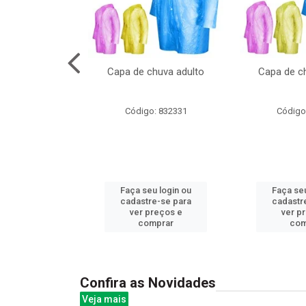
cal com oculos
Capa de chuva adulto
Capa de ch
3cm
: 844379
Código: 832331
Código
u login ou
Faça seu login ou
Faça seu
e-se para
cadastre-se para
cadastr
reços e
ver preços e
ver p
mprar
comprar
com
Confira as Novidades
Veja mais