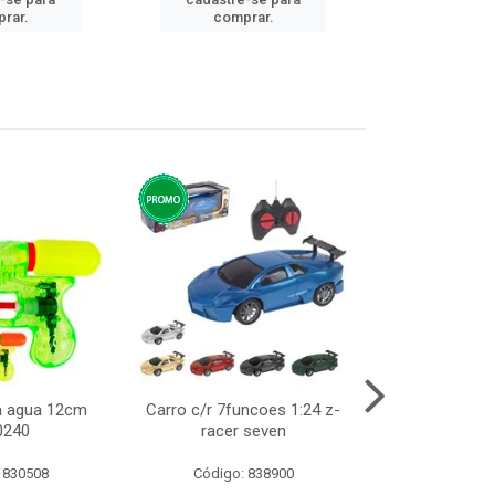
cadastre
rar.
comprar.
comp
ca agua 12cm
Carro c/r 7funcoes 1:24 z-
Abajur de tom
0240
racer seven
10cm b
 830508
Código: 838900
Código: