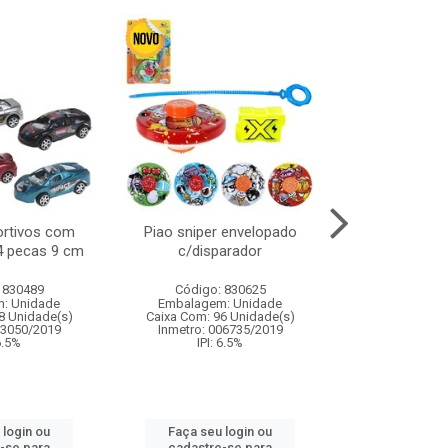
ortivos com
Piao sniper envelopado
Carro de polici
 4 pecas 9 cm
c/disparador
com controle
funco
 830489
Código: 830625
Código:
: Unidade
Embalagem: Unidade
Embalagem
8 Unidade(s)
Caixa Com: 96 Unidade(s)
Caixa Com: 2
03050/2019
Inmetro: 006735/2019
Inmetro: 12444
 6.5%
IPI: 6.5%
IPI: 
 login ou
Faça seu login ou
Faça seu 
-se para
cadastre-se para