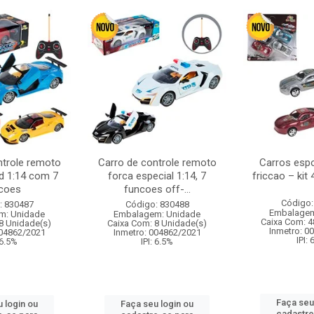
ntrole remoto
Carro de controle remoto
Carros esp
d 1:14 com 7
forca especial 1:14, 7
friccao – kit
coes
funcoes off-...
Código:
: 830487
Código: 830488
Embalagem
m: Unidade
Embalagem: Unidade
Caixa Com: 4
8 Unidade(s)
Caixa Com: 8 Unidade(s)
Inmetro: 0
004862/2021
Inmetro: 004862/2021
IPI:
 6.5%
IPI: 6.5%
Faça seu
 login ou
Faça seu login ou
cadastre