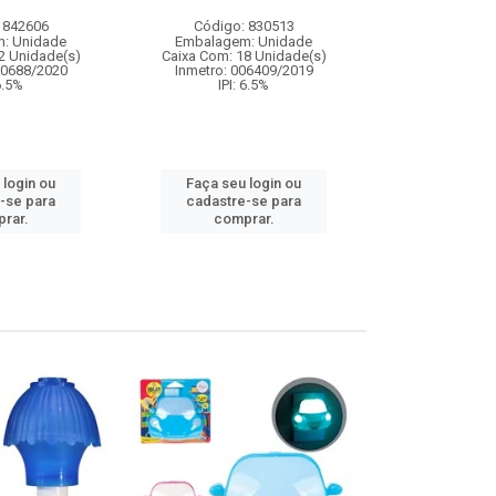
 842606
Código: 830513
Código:
: Unidade
Embalagem: Unidade
Embalagem
2 Unidade(s)
Caixa Com: 18 Unidade(s)
Caixa Com: 4
00688/2020
Inmetro: 006409/2019
IPI: 
 6.5%
IPI: 6.5%
Faça seu 
 login ou
Faça seu login ou
cadastre
-se para
cadastre-se para
comp
rar.
comprar.