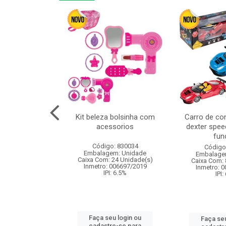
linha duo 2m
Kit beleza bolsinha com
Carro de co
acessorios
dexter spee
fun
: 830825
Código: 830034
Código
m: Unidade
Embalagem: Unidade
Embalage
144 Unidade(s)
Caixa Com: 24 Unidade(s)
Caixa Com: 
I: 13%
Inmetro: 006697/2019
Inmetro: 
IPI: 6.5%
IPI:
u login ou
Faça seu login ou
Faça seu
e-se para
cadastre-se para