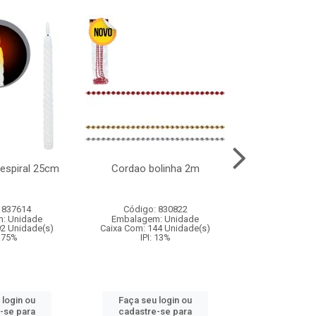
l espiral 25cm
Cordao bolinha 2m
Lata chap
 837614
Código: 830822
Código:
: Unidade
Embalagem: Unidade
Embalagem
92 Unidade(s)
Caixa Com: 144 Unidade(s)
Caixa Com: 6
9.75%
IPI: 13%
IPI: 
 login ou
Faça seu login ou
Faça seu 
-se para
cadastre-se para
cadastre