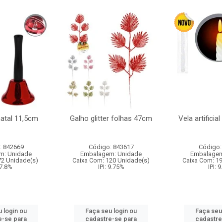
natal 11,5cm
Galho glitter folhas 47cm
Vela artificia
: 842669
Código: 843617
Código:
m: Unidade
Embalagem: Unidade
Embalagem
72 Unidade(s)
Caixa Com: 120 Unidade(s)
Caixa Com: 1
 7.8%
IPI: 9.75%
IPI: 
 login ou
Faça seu login ou
Faça seu
e-se para
cadastre-se para
cadastre