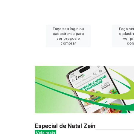
u login ou
Faça seu login ou
Faça seu
e-se para
cadastre-se para
cadastr
reços e
ver preços e
ver p
mprar
comprar
com
Especial de Natal Zein
Veja mais