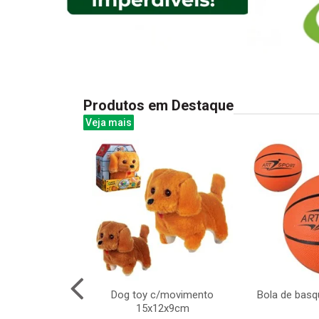
Produtos em Destaque
Veja mais
ativo bilingue
Dog toy c/movimento
Bola de basq
x18cm
15x12x9cm