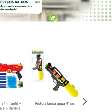
 1 infantil –
Pistola lanca agua 41cm
Enf arvor
a e 6 dardos
c/pingente