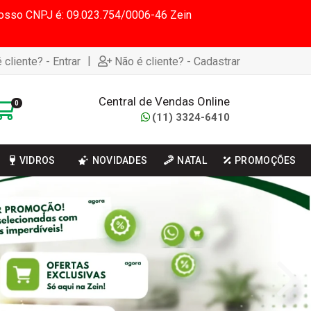
 Nosso CNPJ é: 09.023.754/0006-46 Zein
|
 cliente? - Entrar
Não é cliente? - Cadastrar
Central de Vendas Online
0
(11) 3324-6410
VIDROS
NOVIDADES
NATAL
PROMOÇÕES