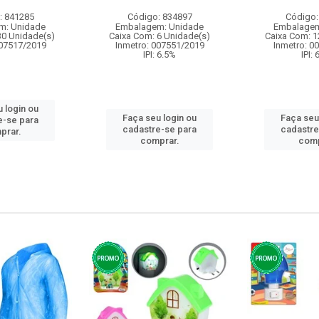
: 841285
Código: 834897
Código:
m: Unidade
Embalagem: Unidade
Embalagem
30 Unidade(s)
Caixa Com: 6 Unidade(s)
Caixa Com: 1
007517/2019
Inmetro: 007551/2019
Inmetro: 0
IPI: 6.5%
IPI:
 login ou
Faça seu login ou
Faça seu
e-se para
cadastre-se para
cadastre
prar.
comprar.
comp