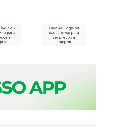
 login ou
Faça seu login ou
Faça seu 
-se para
cadastre-se para
cadastre
eços e
ver preços e
ver pr
prar
comprar
comp