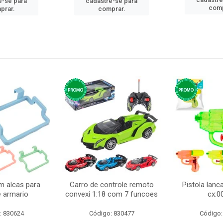
e-se para
cadastre-se para
comp
prar.
comprar.
m alcas para
Carro de controle remoto
Pistola lan
e armario
convexi 1:18 com 7 funcoes
cx:0
: 830624
Código: 830477
Código: