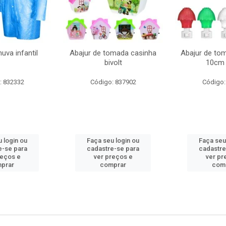
uva infantil
Abajur de tomada casinha
Abajur de to
bivolt
10cm 
: 832332
Código: 837902
Código:
 login ou
Faça seu login ou
Faça seu
e-se para
cadastre-se para
cadastre
reços e
ver preços e
ver pr
prar
comprar
com