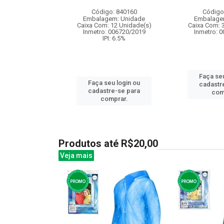
: 830030
Código: 840160
Código
m: Unidade
Embalagem: Unidade
Embalage
36 Unidade(s)
Caixa Com: 12 Unidade(s)
Caixa Com: 
006758/2019
Inmetro: 006720/2019
Inmetro: 
: 6.5%
IPI: 6.5%
Faça seu
u login ou
Faça seu login ou
cadastr
e-se para
cadastre-se para
com
prar.
comprar.
Produtos até R$20,00
Veja mais