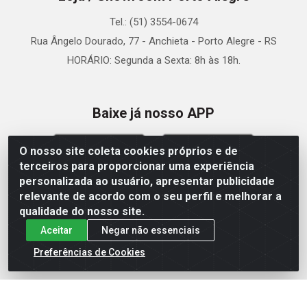
Tel.: (51) 3554-0674
Rua Ângelo Dourado, 77 - Anchieta - Porto Alegre - RS
HORÁRIO: Segunda a Sexta: 8h às 18h.
Baixe já nosso APP
O nosso site coleta cookies próprios e de
terceiros para proporcionar uma experiência
personalizada ao usuário, apresentar publicidade
relevante de acordo com o seu perfil e melhorar a
Site Seguro
qualidade do nosso site.
Aceitar
Negar não essenciais
Preferências de Cookies
Zein Importação e Comércio LTDA - Av. Senador Queiróz, 274