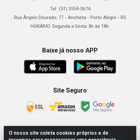
Tel.: (51) 3554-0674
Rua Ângelo Dourado, 77 - Anchieta - Porto Alegre - RS
HORÁRIO: Segunda a Sexta: 8h às 18h.
Baixe já nosso APP
Site Seguro
O nosso site coleta cookies próprios e de
Zein Importação e Comércio LTDA - Av. Senador Queiróz, 274
terceiros para proporcionar uma experiência