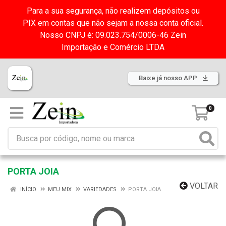
Para a sua segurança, não realizem depósitos ou
PIX em contas que não sejam a nossa conta oficial.
Nosso CNPJ é: 09.023.754/0006-46 Zein
Importação e Comércio LTDA
Baixe já nosso APP
0
PORTA JOIA
VOLTAR
INÍCIO
MEU MIX
VARIEDADES
PORTA JOIA