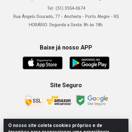
Tel.: (51) 3554-0674
Rua Ângelo Dourado, 77 - Anchieta - Porto Alegre - RS
HORÁRIO: Segunda a Sexta: 8h às 18h.
Baixe já nosso APP
Site Seguro
O nosso site coleta cookies próprios e de
Zein Importação e Comércio LTDA - Av. Senador Queiróz, 274
terceiros para proporcionar uma experiência