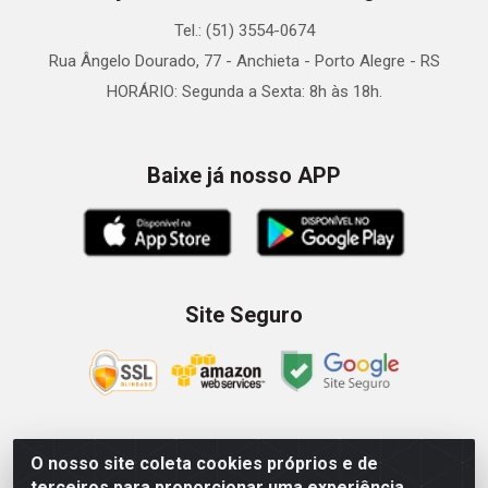
Tel.: (51) 3554-0674
Rua Ângelo Dourado, 77 - Anchieta - Porto Alegre - RS
HORÁRIO: Segunda a Sexta: 8h às 18h.
Baixe já nosso APP
Site Seguro
O nosso site coleta cookies próprios e de
Zein Importação e Comércio LTDA - Av. Senador Queiróz, 274
terceiros para proporcionar uma experiência