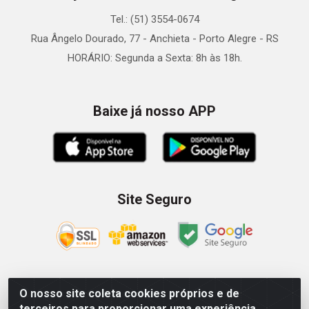
Tel.: (51) 3554-0674
Rua Ângelo Dourado, 77 - Anchieta - Porto Alegre - RS
HORÁRIO: Segunda a Sexta: 8h às 18h.
Baixe já nosso APP
Site Seguro
O nosso site coleta cookies próprios e de
Zein Importação e Comércio LTDA - Av. Senador Queiróz, 274
terceiros para proporcionar uma experiência