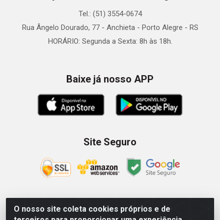
Tel.: (51) 3554-0674
Rua Ângelo Dourado, 77 - Anchieta - Porto Alegre - RS
HORÁRIO: Segunda a Sexta: 8h às 18h.
Baixe já nosso APP
Site Seguro
O nosso site coleta cookies próprios e de
Zein Importação e Comércio LTDA - Av. Senador Queiróz, 274
terceiros para proporcionar uma experiência