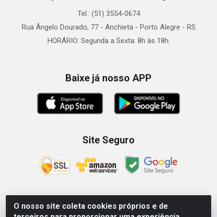
Tel.: (51) 3554-0674
Rua Ângelo Dourado, 77 - Anchieta - Porto Alegre - RS
HORÁRIO: Segunda a Sexta: 8h às 18h.
Baixe já nosso APP
Site Seguro
O nosso site coleta cookies próprios e de
Zein Importação e Comércio LTDA - Av. Senador Queiróz, 274
terceiros para proporcionar uma experiência