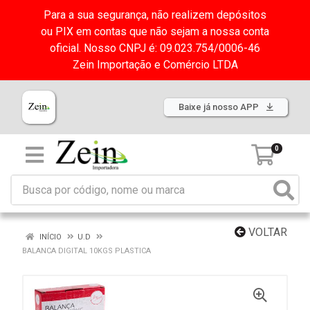
Para a sua segurança, não realizem depósitos
ou PIX em contas que não sejam a nossa conta
oficial. Nosso CNPJ é: 09.023.754/0006-46
Zein Importação e Comércio LTDA
Baixe já nosso APP
0
VOLTAR
INÍCIO
U.D
BALANCA DIGITAL 10KGS PLASTICA