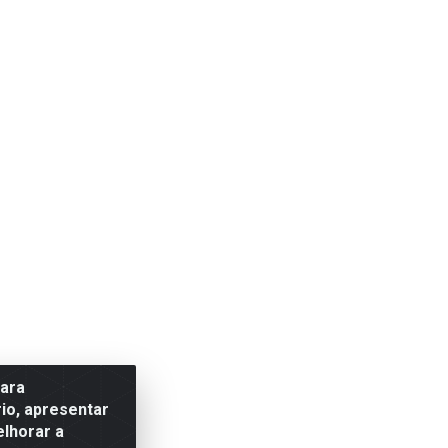
para
io, apresentar
elhorar a