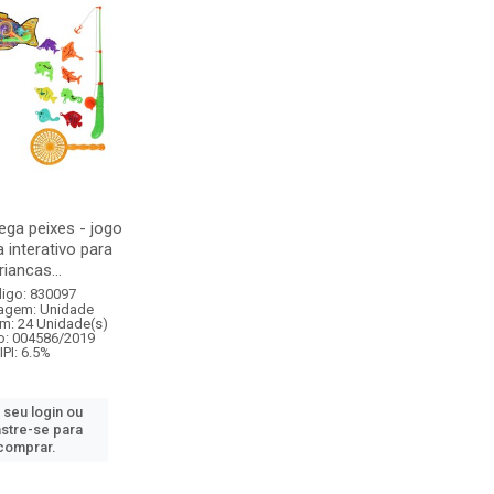
ega peixes - jogo
 interativo para
riancas...
igo: 830097
agem: Unidade
m: 24 Unidade(s)
o: 004586/2019
IPI: 6.5%
 seu login ou
stre-se para
comprar.