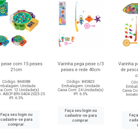
 peixe com 15 peixes
Varinha pega peixe c/3
Varinha p
21cm
peixes e rede 40cm
de pesca
c
Código: 844388
Código: 845823
Cód
mbalagem: Unidade
Embalagem: Unidade
Embal
xa Com: 12 Unidade(s)
Caixa Com: 24 Unidade(s)
Caixa Co
o: ABCP-BRI-0404-2023-25
IPI: 6.5%
Inmetr
IPI: 6.5%
Faça seu login ou
Faça seu login ou
Faça
cadastre-se para
cadastre-se para
cada
comprar.
comprar.