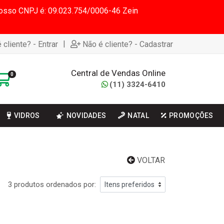
 Nosso CNPJ é: 09.023.754/0006-46 Zein
|
 cliente? - Entrar
Não é cliente? - Cadastrar
Central de Vendas Online
0
(11) 3324-6410
VIDROS
NOVIDADES
NATAL
PROMOÇÕES
VOLTAR
3 produtos ordenados por: